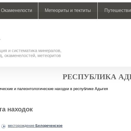
Окаменелости
Метеориты и тектиты
Путешестви
ия и систематика минералов,
д, окаменелостей, метеоритов
РЕСПУБЛИКА А
ческие и палеонтологические находки в республике Адыгея
та находок
месторождение
Белореченское