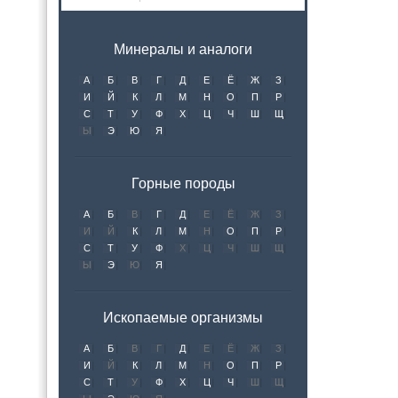
Минералы и аналоги
А
Б
В
Г
Д
Е
Ё
Ж
З
И
Й
К
Л
М
Н
О
П
Р
С
Т
У
Ф
Х
Ц
Ч
Ш
Щ
Ы
Э
Ю
Я
Горные породы
А
Б
В
Г
Д
Е
Ё
Ж
З
И
Й
К
Л
М
Н
О
П
Р
С
Т
У
Ф
Х
Ц
Ч
Ш
Щ
Ы
Э
Ю
Я
Ископаемые организмы
А
Б
В
Г
Д
Е
Ё
Ж
З
И
Й
К
Л
М
Н
О
П
Р
С
Т
У
Ф
Х
Ц
Ч
Ш
Щ