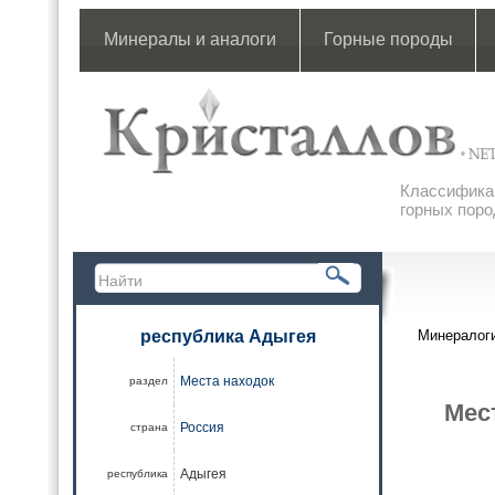
Минералы и аналоги
Горные породы
Классификац
горных поро
республика Адыгея
Минералоги
Места находок
раздел
Мес
Россия
страна
Адыгея
республика