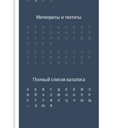
Ы
Э
Ю
Я
Метеориты и тектиты
А
Б
В
Г
Д
Е
Ё
Ж
З
И
Й
К
Л
М
Н
О
П
Р
С
Т
У
Ф
Х
Ц
Ч
Ш
Щ
Ы
Э
Ю
Я
A
B
C
D
E
F
G
H
I
J
K
L
M
N
O
P
Q
R
S
T
U
V
W
X
Y
Z
Полный список каталога
А
Б
В
Г
Д
Е
Ё
Ж
З
И
Й
К
Л
М
Н
О
П
Р
С
Т
У
Ф
Х
Ц
Ч
Ш
Щ
Ы
Э
Ю
Я