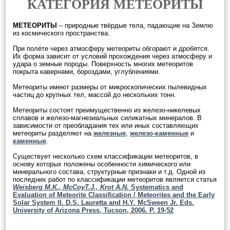
КАТЕГОРИЯ МЕТЕОРИТЫ
МЕТЕОРИТЫ
– природные твёрдые тела, падающие на Землю
из космического пространства.
При полёте через атмосферу метеориты обгорают и дробятся.
Их форма зависит от условий прохождения через атмосферу и
удара о земные породы. Поверхность многих метеоритов
покрыта кавернами, бороздами, углублениями.
Метеориты имеют размеры от микроскопических пылевидных
частиц до крупных тел, массой до нескольких тонн.
Метеориты состоят преимущественно из железо-никелевых
сплавов и железо-магнезиальных силикатных минералов. В
зависимости от преобладания тех или иных составляющих
метеориты разделяют на
железные
,
железо-каменные
и
каменные
.
Существует несколько схем классификации метеоритов, в
основу которых положены особенности химического или
минерального состава, структурные признаки и т.д. Одной из
последних работ по классификации метеоритов является статья
Weisberg M.K., McCoyT.J., Krot A.N.
Systematics and
Evaluation of Meteorite Classification / Meteorites and the Early
Solar System II. D.S. Lauretta and H.Y. McSween Jr. Eds.
University of Arizona Press, Tucson, 2006. P. 19-52