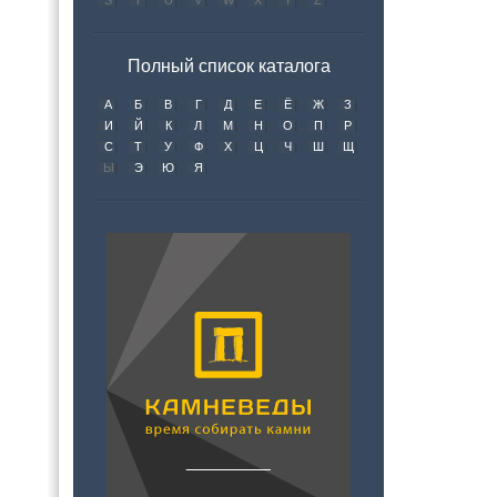
S
T
U
V
W
X
Y
Z
Полный список каталога
А
Б
В
Г
Д
Е
Ё
Ж
З
И
Й
К
Л
М
Н
О
П
Р
С
Т
У
Ф
Х
Ц
Ч
Ш
Щ
Ы
Э
Ю
Я