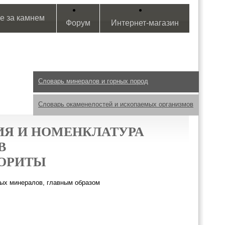
е за камнем
Форум
Интернет-магазин
Словарь минералов и горных пород
Словарь окаменелостей и ископаемых организмов
Я И НОМЕНКЛАТУРА
В
ОРИТЫ
ных минералов, главным образом