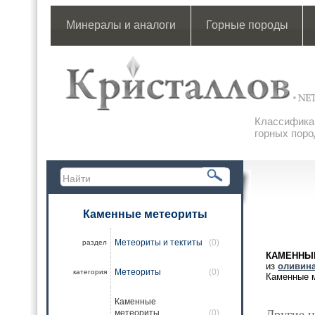
Минералы и аналоги
Горные породы
Классификац
горных поро
Каменные метеориты
Метеориты и тектиты
(0)
раздел
КАМЕННЫ
из
оливин
Метеориты
(0)
категория
Каменные м
Каменные
Другие н
метеориты
(0)