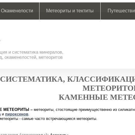
Окаменелости
Метеориты и тектиты
Путешестви
ия и систематика минералов,
д, окаменелостей, метеоритов
СИСТЕМАТИКА, КЛАССИФИКАЦИ
МЕТЕОРИТО
КАМЕННЫЕ МЕТЕ
Е МЕТЕОРИТЫ
–
метеориты, стостоящие преимущественно из силикат
а
и
пироксенов
.
етеориты - самые часто встречающиеся метеориты.
азвания (синонимы):