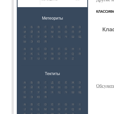
КЛАССИФ
Метеориты
А
Б
В
Г
Д
Е
Ё
Ж
З
Кла
И
Й
К
Л
М
Н
О
П
Р
С
Т
У
Ф
Х
Ц
Ч
Ш
Щ
Ы
Э
Ю
Я
A
B
C
D
E
F
G
H
I
J
K
L
M
N
O
P
Q
R
S
T
U
V
W
X
Y
Z
Тектиты
А
Б
В
Г
Д
Е
Ё
Ж
З
Обсудит
И
Й
К
Л
М
Н
О
П
Р
С
Т
У
Ф
Х
Ц
Ч
Ш
Щ
Ы
Э
Ю
Я
A
B
C
D
E
F
G
H
I
J
K
L
M
N
O
P
Q
R