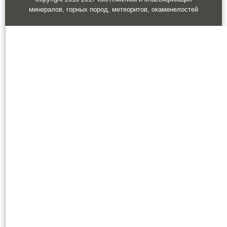
минералов, горных пород, метеоритов, окаменелостей