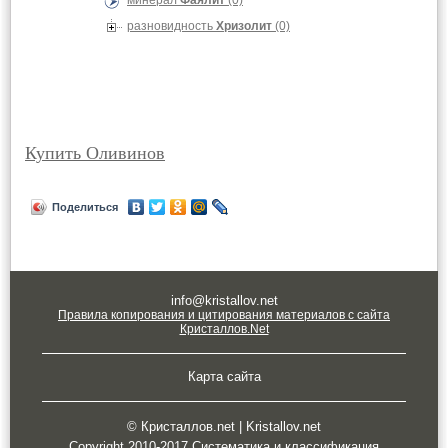
минерал
Фаялит
(0)
разновидность
Хризолит
(0)
Купить Оливинов
Поделиться
info@kristallov.net
Правила копирования и цитирования материалов с сайта
Кристаллов.Net
Карта сайта
© Кристаллов.net | Kristallov.net
Copyright 2010-2017 Систематика и классификация