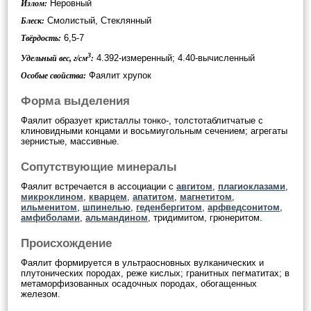
Неровный
Излом:
Смолистый, Стеклянный
Блеск:
6,5-7
Твёрдость:
3
4.392-измеренный; 4.40-вычисленный
Удельный вес, г/см
:
Фаялит хрупок
Особые свойства:
Форма выделения
Фаялит образует кристаллы тонко-, толстотаблитчатые с
клиновидными концами и восьмиугольным сечением; агрегаты
зернистые, массивные.
Сопутствующие минералы
Фаялит встречается в ассоциации с
авгитом
,
плагиоклазами
,
микроклином
,
кварцем
,
апатитом
,
магнетитом
,
ильменитом
,
шпинелью
,
геденбергитом
,
арфведсонитом
,
амфиболами
,
альмандином
, тридимитом, грюнеритом.
Происхождение
Фаялит формируется в ультраосновных вулканических и
плутонических породах, реже кислых; гранитных пегматитах; в
метаморфизованных осадочных породах, обогащенных
железом.