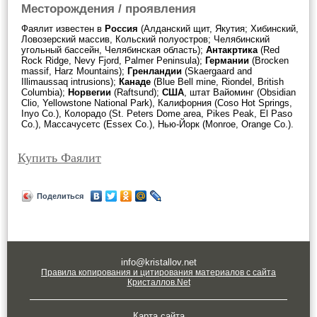
Месторождения / проявления
Фаялит известен в
Россия
(Алданский щит, Якутия; Хибинский,
Ловозерский массив, Кольский полуостров; Челябинский
угольный бассейн, Челябинская область);
Антакртика
(Red
Rock Ridge, Nevy Fjord, Palmer Peninsula);
Германии
(Brocken
massif, Harz Mountains);
Гренландии
(Skaergaard and
Illimaussaq intrusions);
Канаде
(Blue Bell mine, Riondel, British
Columbia);
Норвегии
(Raftsund);
США
, штат Вайоминг (Obsidian
Clio, Yellowstone National Park), Калифорния (Coso Hot Springs,
Inyo Co.), Колорадо (St. Peters Dome area, Pikes Peak, El Paso
Co.), Массачусетс (Essex Co.), Нью-Йорк (Monroe, Orange Co.).
Купить Фаялит
Поделиться
info@kristallov.net
Правила копирования и цитирования материалов с сайта
Кристаллов.Net
Карта сайта