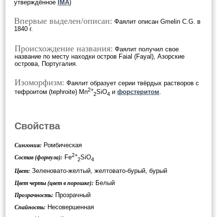
утверждённое
IMA
)
Впервые выделен/описан:
Фаялит описан Gmelin C.G. в
1840 г.
Происхождение названия:
Фаялит получил свое
название по месту находки остров Faial (Fayal), Азорские
острова, Португалия.
Изоморфизм:
Фаялит образует серии твёрдых растворов c
2+
тефроитом (tephroite) Mn
SiO
и
форстеритом
.
2
4
Свойства
Ромбическая
Сингония:
2+
Fe
SiO
Состав (формула):
2
4
Зеленовато-желтый, желтовато-бурый, бурый
Цвет:
Белый
Цвет черты (цвет в порошке):
Прозрачный
Прозрачность:
Несовершенная
Спайность: