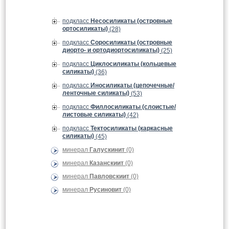
подкласс
Несосиликаты (островные
ортосиликаты)
(28)
подкласс
Соросиликаты (островные
диорто- и ортодиортосиликаты)
(25)
подкласс
Циклосиликаты (кольцевые
силикаты)
(36)
подкласс
Иносиликаты (цепочечные/
ленточные силикаты)
(53)
подкласс
Филлосиликаты (слоистые/
листовые силикаты)
(42)
подкласс
Тектосиликаты (каркасные
силикаты)
(45)
минерал
Галускинит
(0)
минерал
Казанскиит
(0)
минерал
Павловскиит
(0)
минерал
Русиновит
(0)