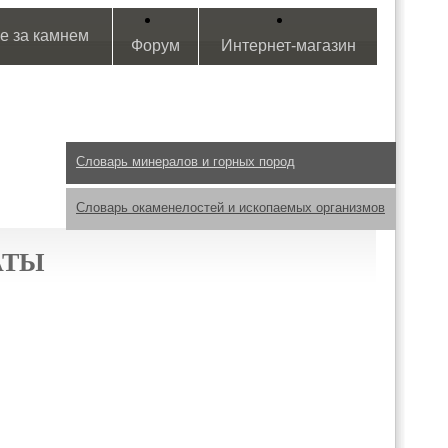
е за камнем
Форум
Интернет-магазин
Словарь минералов и горных пород
Словарь окаменелостей и ископаемых организмов
АТЫ