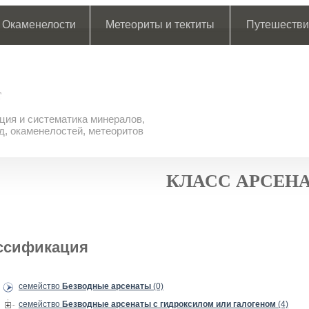
Окаменелости
Метеориты и тектиты
Путешестви
ия и систематика минералов,
д, окаменелостей, метеоритов
КЛАСС АРСЕН
ссификация
семейство
Безводные арсенаты
(0)
семейство
Безводные арсенаты с гидроксилом или галогеном
(4)