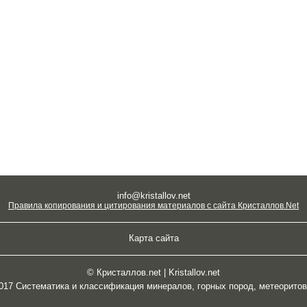
info@kristallov.net
Правила копирования и цитирования материалов с сайта Кристаллов.Net
Карта сайта
© Кристаллов.net | Kristallov.net
2017 Систематика и классификация минералов, горных пород, метеорито