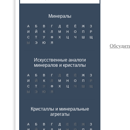
Минералы
А
Б
В
Г
Д
Е
Ё
Ж
З
И
Й
К
Л
М
Н
О
П
Р
С
Т
У
Ф
Х
Ц
Ч
Ш
Щ
Ы
Э
Ю
Я
Обсудит
Искусственные аналоги
минералов и кристаллы
А
Б
В
Г
Д
Е
Ё
Ж
З
И
Й
К
Л
М
Н
О
П
Р
С
Т
У
Ф
Х
Ц
Ч
Ш
Щ
Ы
Э
Ю
Я
Кристаллы и минеральные
агрегаты
А
Б
В
Г
Д
Е
Ё
Ж
З
И
Й
К
Л
М
Н
О
П
Р