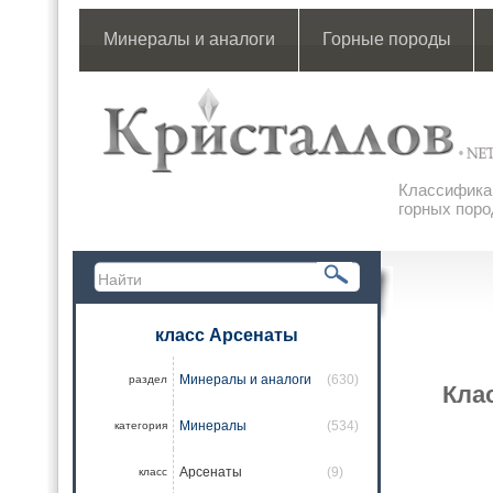
Минералы и аналоги
Горные породы
Классификац
горных поро
класс Арсенаты
Минералы и аналоги
(630)
раздел
Кла
Минералы
(534)
категория
Арсенаты
(9)
класс