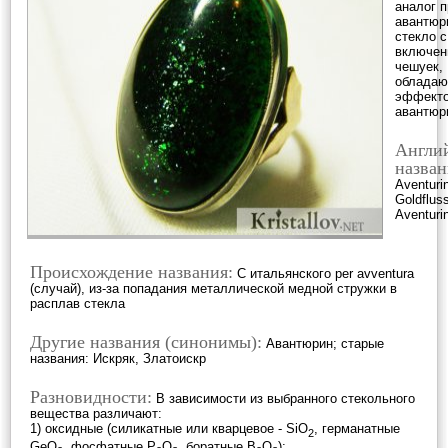
аналог 
авантюр
стекло с
включен
чешуек,
облада
эффект
авантюр
Англи
назван
Aventuri
Goldflus
Aventuri
Происхождение названия:
С итальянского per avventura
(случай), из-за попадания металлической медной стружки в
расплав стекла
Другие названия (синонимы):
Авантюрин; старые
названия: Искряк, Златоискр
Разновидности:
В зависимости из выбранного стекольного
вещества различают:
1) оксидные (силикатные или кварцевое - SiO
, германатные
2
GeO
, фосфатные P
O
, боратные B
O
);