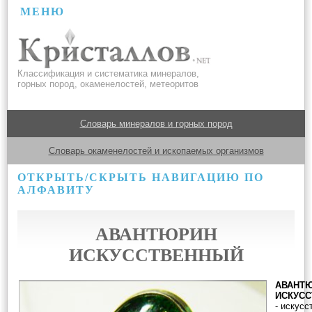
МЕНЮ
Классификация и систематика минералов,
горных пород, окаменелостей, метеоритов
Словарь минералов и горных пород
Словарь окаменелостей и ископаемых организмов
ОТКРЫТЬ/СКРЫТЬ НАВИГАЦИЮ ПО
АЛФАВИТУ
АВАНТЮРИН
ИСКУССТВЕННЫЙ
АВАНТ
ИСКУС
- искусс