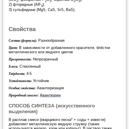
2
2
3
2
3
2) фторидные (AlF
);
3
3) сульфидные (MgS, CaS, SrS, BaS);
Свойства
Разнообразная
Состав (формула):
В зависимости от добавленного красителя, блёстки
Цвет:
металлического или медного цветов
Непрозрачный
Прозрачность:
Стеклянный
Блеск:
4-5
Твёрдость:
Устойчив
Устойчивость:
Авантюризация
Особые свойства:
Авантюрин
Природный аналог:
СПОСОБ СИНТЕЗА (искусственного
выделения)
В расплав смеси (кварцевого песка* + соды + извести)
добавляют металлическую медную стружку (также
используется железо, хром или кобальт). В раствор также