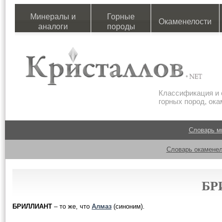
Минералы и
Горные
Окаменелости
аналоги
породы
Классификация и 
горных пород, ок
Словарь м
Словарь окаменел
БР
БРИЛЛИАНТ
– то же, что
Алмаз
(синоним).