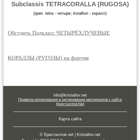
Subclassis TETRACORALLA (RUGOSA)
(
греч. tetra
- четыре;
korallion
- коралл)
Обсудить Подкласс ЧЕТЫРЁХЛУЧЕВЫЕ
КОРАЛЛЫ (РУГОЗЫ) на форуме
info@kristallov.net
Правила копирования и цитирования материалов с сайта
Кристаллов.Net
Карта сайта
© Кристаллов.net | Kristallov.net