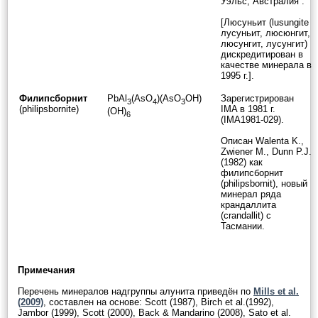
Уэльс, Австралия”.
[Люсуньит (lusungite
лусуньит, люсюнгит,
люсунгит, лусунгит)
дискредитирован в
качестве минерала в
1995 г.].
Филипсборнит
PbAl
(AsO
)(AsO
OH)
Зарегистрирован
3
4
3
(philipsbornite)
IMA в 1981 г.
(OH)
6
(IMA1981-029).
Описан Walenta K.,
Zwiener M., Dunn P.J.
(1982) как
филипсборнит
(philipsbornit), новый
минерал ряда
крандаллита
(crandallit) с
Тасмании.
Примечания
Перечень минералов надгруппы алунита приведён по
Mills et al.
(2009)
, составлен на основе: Scott (1987), Birch et al.(1992),
Jambor (1999), Scott (2000), Back & Mandarino (2008), Sato et al.