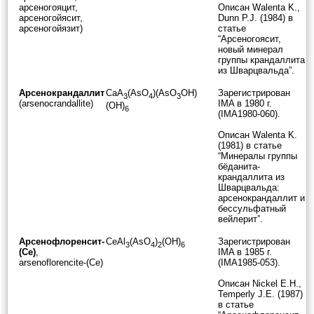
арсеногояцит,
Описан Walenta K.,
арсеногойясит,
Dunn P.J. (1984) в
арсеногойязит)
статье
“Арсеногоясит,
новый минерал
группы крандаллита
из Шварцвальда”.
Арсенокрандаллит
CaA
(AsO
)(AsO
OH)
Зарегистрирован
3
4
3
(arsenocrandallite)
IMA в 1980 г.
(OH)
6
(IMA1980-060).
Описан Walenta K.
(1981) в статье
“Минералы группы
бёданита-
крандаллита из
Шварцвальда:
арсенокрандаллит и
бессульфатный
вейлерит”.
Арсенофлоренсит-
CeAl
(AsO
)
(OH)
Зарегистрирован
3
4
2
6
(Ce)
,
IMA в 1985 г.
arsenoflorencite-(Ce)
(IMA1985-053).
Описан Nickel E.H.,
Temperly J.E. (1987)
в статье