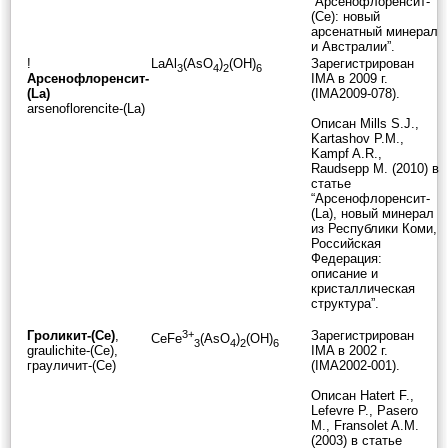
“Арсенофлоренсит-
(Ce): новый
арсенатный минерал
и Австралии”.
!
LaAl
(AsO
)
(OH)
Зарегистрирован
3
4
2
6
Арсенофлоренсит-
IMA в 2009 г.
(La)
(IMA2009-078).
arsenoflorencite-(La)
Описан Mills S.J.,
Kartashov P.M.,
Kampf A.R.,
Raudsepp M. (2010) в
статье
“Арсенофлоренсит-
(La), новый минерал
из Республики Коми,
Российская
Федерация:
описание и
кристаллическая
структура”.
Гроликит-(Ce)
,
3+
Зарегистрирован
CeFe
(AsO
)
(OH)
3
4
2
6
graulichite-(Ce),
IMA в 2002 г.
грауличит-(Ce)
(IMA2002-001).
Описан Hatert F.,
Lefevre P., Pasero
M., Fransolet A.M.
(2003) в статье