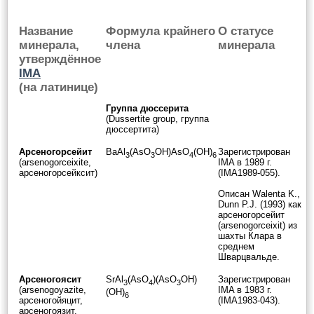
Название
Формула крайнего
О статусе
минерала,
члена
минерала
утверждённое
IMA
(на латинице)
Группа дюссерита
(Dussertite group, группа
дюссертита)
Арсеногорсейит
BaAl
(AsO
OH)AsO
(OH)
Зарегистрирован
3
3
4
6
(arsenogorceixite,
IMA в 1989 г.
арсеногорсейксит)
(IMA1989-055).
Описан Walenta K.,
Dunn P.J. (1993) как
арсеногорсейит
(arsenogorceixit) из
шахты Клара в
среднем
Шварцвальде.
Арсеногоясит
SrAl
(AsO
)(AsO
OH)
Зарегистрирован
3
4
3
(arsenogoyazite,
IMA в 1983 г.
(OH)
6
арсеногойяцит,
(IMA1983-043).
арсеногоязит,