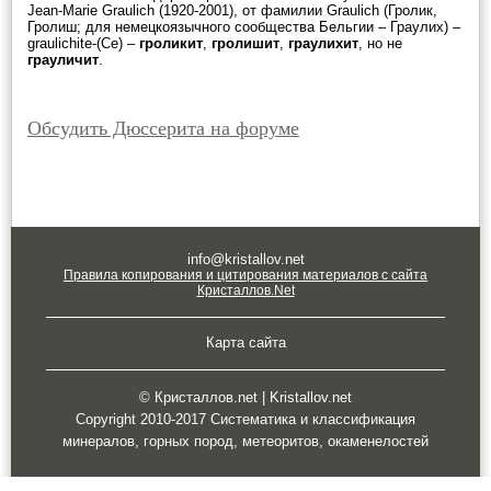
Jean-Marie Graulich (1920-2001), от фамилии Graulich (Гролик,
Гролиш; для немецкоязычного сообщества Бельгии – Граулих) –
graulichite-(Се) –
гроликит
,
гролишит
,
граулихит
, но не
грауличит
.
Обсудить Дюссерита на форуме
info@kristallov.net
Правила копирования и цитирования материалов с сайта
Кристаллов.Net
Карта сайта
© Кристаллов.net | Kristallov.net
Copyright 2010-2017 Систематика и классификация
минералов, горных пород, метеоритов, окаменелостей