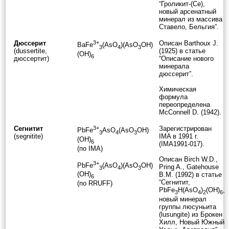
“Гроликит-(Ce),
новый арсенатный
минерал из массива
Ставело, Бельгия”.
Дюссерит
3+
Описан Barthoux J.
BaFe
(AsO
)(AsO
OH)
3
4
3
(dussertite,
(1925) в статье
(OH)
6
дюссертит)
“Описание нового
минерала
дюссерит”.
Химическая
формула
переопределена
McConnell D. (1942).
Сегнитит
3+
Зарегистрирован
PbFe
AsO
(AsO
OH)
3
4
3
(segnitite)
IMA в 1991 г.
(OH)
6
(IMA1991-017).
(по IMA)
Описан Birch W.D.,
3+
PbFe
(AsO
)(AsO
OH)
Pring A., Gatehouse
3
4
3
(OH)
B.M. (1992) в статье
6
“Сегнитит,
(по RRUFF)
PbFe
H(AsO
)
(OH)
,
3
4
2
6
новый минерал
группы люсуньита
(lusungite) из Брокен
Хилл, Новый Южный