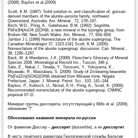
(2008); Bayliss et al.(2009).
Scott, K.M. (1987): Solid solution in, and classification of, gossan-
derived members of the alunite–jarosite family, northwest
Queensland, Australia. Am. Mineral., 72, 178–187.
Birch, W.D., Pring, A., Gatehouse, B.M. (1992): Segnitite,
PbFe3H(AsO4 )2(OH)6, a new mineral in the lusingite group, from
Broken Hill, New South Wales. Am. Mineral., 77, 656–659.
Jambor J L (1999) Nomenclature of the alunite supergroup, The
Canadian Mineralogist 37, 1323-1341 Scott, K.M. (2000):
Nomenclature of the alunite supergroup: discussion. Can. Mineral.,
38, 1295–1297.
Back, M. & Mandarino, J.A. (2008): Fleischer’s Glossary of Mineral
Species 2008. Mineralogical Record Inc., Tuscon, 346 p.
Sato, E., Nakai, I., Terada, Y., Tstusumi, Y., Yokoyama, K.,
Miyawaki, R., Mastubara, S. (2008): Study of Zn-bearing beaverite
Pb(Fe2Zn)(SO4)2(OH)6 obtained from Mikawa mine, Niigata
Prefecture, Japan. J. Mineral. Petrol. Sci., 103, 141–144.
Bayliss, P., Kolitsch, U., Nickel, E.H., Pring, A., Scott, K. (2009):
Recommended nomenclature of the alunite supergroup. CNMNC
proposal 07–D.
Минерал группы дюссерита, отсутствующий у Mills et al. (2009),
обозначен "!".
Обоснование названия минерала по-русски
От фамилии Дюссер –
дюссерит
(dussertite), а не
дюссертит
.
В честь почётного директора Геологической службы Бельгии