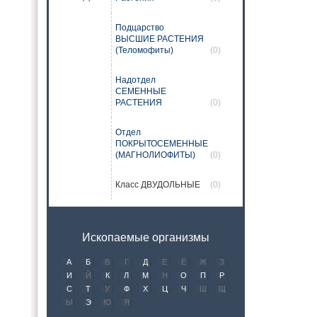
Подцарство
ВЫСШИЕ РАСТЕНИЯ
(Теломофиты)
(0)
Надотдел
СЕМЕННЫЕ
РАСТЕНИЯ
(0)
Отдел
ПОКРЫТОСЕМЕННЫЕ
(МАГНОЛИОФИТЫ)
(0)
Класс ДВУДОЛЬНЫЕ
(0)
Ископаемые организмы
А
Б
В
Г
Д
Е
Ё
Ж
З
И
Й
К
Л
М
Н
О
П
Р
С
Т
У
Ф
Х
Ц
Ч
Ш
Щ
Ы
Э
Ю
Я