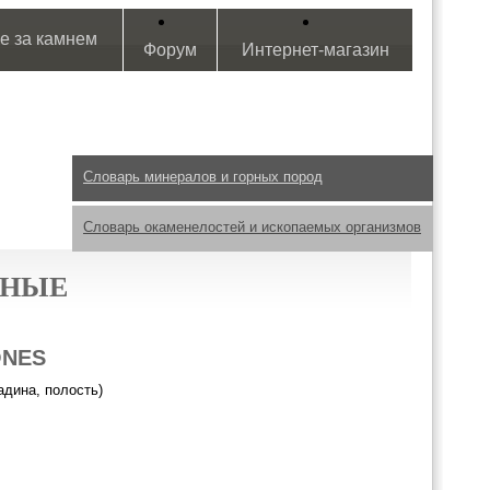
е за камнем
Форум
Интернет-магазин
Словарь минералов и горных пород
Словарь окаменелостей и ископаемых организмов
ЬНЫЕ
ONES
адина, полость)