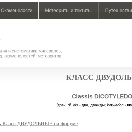
Окаменелости
Метеориты и тектиты
Путешестви
ия и систематика минералов,
д, окаменелостей, метеоритов
КЛАСС ДВУДОЛ
Classis DICOTYLED
(
греч. di, dis
- два, дважды;
kotyledon
- вп
ь Класс ДВУДОЛЬНЫЕ на форуме