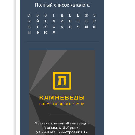
Полный список каталога
А
Б
В
Г
Д
Е
Ё
Ж
З
И
Й
К
Л
М
Н
О
П
Р
С
Т
У
Ф
Х
Ц
Ч
Ш
Щ
Ы
Э
Ю
Я