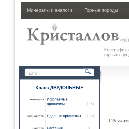
Минералы и аналоги
Горные породы
Классификац
горных поро
Класс ДВУДОЛЬНЫЕ
Ископаемые
категория
организмы
(106)
Ядерные организмы
(106)
надцарство
Обсудит
Растения
(0)
царство