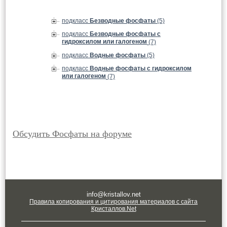
подкласс
Безводные фосфаты
(5)
подкласс
Безводные фосфаты с
гидроксилом или галогеном
(7)
подкласс
Водные фосфаты
(5)
подкласс
Водные фосфаты с гидроксилом
или галогеном
(7)
Обсудить Фосфаты на форуме
info@kristallov.net
Правила копирования и цитирования материалов с сайта
Кристаллов.Net