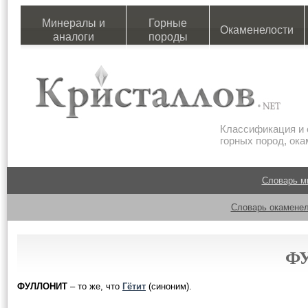
Минералы и
Горные
Окаменелости
аналоги
породы
Классификация и 
горных пород, ок
Словарь м
Словарь окаменел
Ф
ФУЛЛОНИТ
– то же, что
Гётит
(синоним).