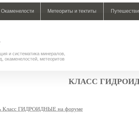
Окаменелости
Метеориты и тектиты
Путешестви
ия и систематика минералов,
д, окаменелостей, метеоритов
КЛАСС ГИДРОИ
ь Класс ГИДРОИДНЫЕ на форуме