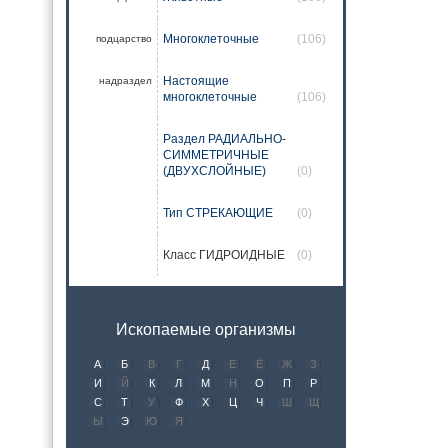
Многоклеточные
(106)
подцарство
Настоящие
надраздел
многоклеточные
(106)
Раздел РАДИАЛЬНО-
СИММЕТРИЧНЫЕ
(ДВУХСЛОЙНЫЕ)
(0)
Тип СТРЕКАЮЩИЕ
(0)
Класс ГИДРОИДНЫЕ
(0)
Ископаемые организмы
А
Б
В
Г
Д
Е
Ё
Ж
З
И
Й
К
Л
М
Н
О
П
Р
С
Т
У
Ф
Х
Ц
Ч
Ш
Щ
Ы
Э
Ю
Я