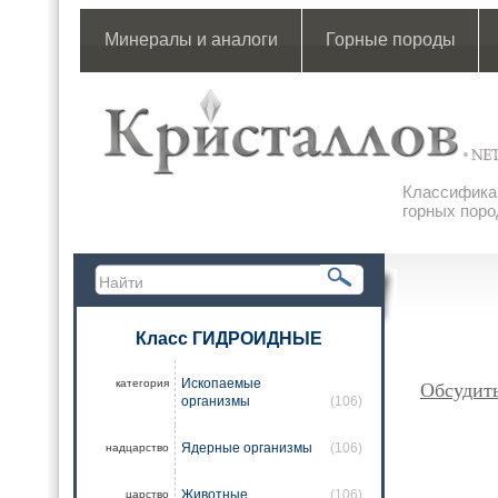
Минералы и аналоги
Горные породы
Классификац
горных поро
Класс ГИДРОИДНЫЕ
Ископаемые
категория
Обсудит
организмы
(106)
Ядерные организмы
(106)
надцарство
Животные
(106)
царство