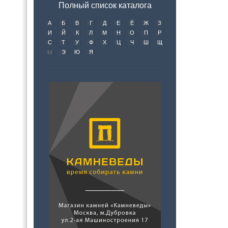
Полный список каталога
А
Б
В
Г
Д
Е
Ё
Ж
З
И
Й
К
Л
М
Н
О
П
Р
С
Т
У
Ф
Х
Ц
Ч
Ш
Щ
Ы
Э
Ю
Я