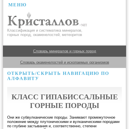
МЕНЮ
Классификация и систематика минералов,
горных пород, окаменелостей, метеоритов
Словарь минералов и горных пород
Словарь окаменелостей и ископаемых организмов
ОТКРЫТЬ/СКРЫТЬ НАВИГАЦИЮ ПО
АЛФАВИТУ
КЛАСС ГИПАБИССАЛЬНЫЕ
ГОРНЫЕ ПОРОДЫ
Они же субвулканические породы. Занимают промежуточное
положение между плутоническими и вулканическими породами
по глубине застывания и, соответственно, степени