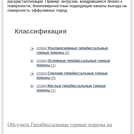
раскристаллизации. Пример: интрузии, внедрившиеся близко к
поверхности; близповерхностные подводящие каналы выхода на
поверхность эффузивных пород.
Классификация
отряд
Ультраосновные гипабиссальные
горные породы
(0)
отряд
Основные гипабиссальные горные
породы
(2)
отряд
Средние гипабиссальные горные
породы
(0)
отряд
Кислые гипабиссальные горные
породы
(2)
Обсудить Гипабиссальные горные породы на