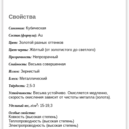
Свойства
Кубическая
Сингония:
Au
Состав (формула):
Золотой разных оттенков
Цвет:
Жёлтый (от золотистого до светлого)
Цвет черты:
Непрозрачный
Прозрачность:
Весьма совершенная
Спайность:
Зернистый
Излом:
Металлический
Блеск:
2,5-3
Твёрдость:
Весьма устойчиво. Окисляется медленно,
Устойчивость:
скорость окисления зависит от чистоты металла (золота).
3
15-19,3
Удельный вес, г/см
:
Особые свойства:
Ковкость (высокая степень)
Теплопроводность (высокая степень)
Электропроводность (высокая степень)