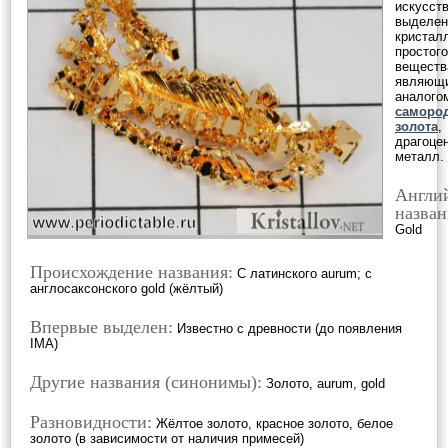
искусст
выделе
кристал
простого
веществ
являющ
аналого
саморо
золота
,
драгоце
металл.
Англи
назван
Gold
Происхождение названия:
С латинского aurum; с
англосаксонского gold (жёлтый)
Впервые выделен:
Известно с древности (до появления
IMA)
Другие названия (синонимы):
Золото, aurum, gold
Разновидности:
Жёлтое золото, красное золото, белое
золото (в зависимости от наличия примесей)