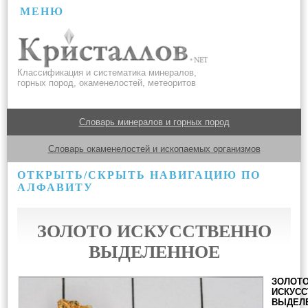
МЕНЮ
Классификация и систематика минералов,
горных пород, окаменелостей, метеоритов
Словарь минералов и горных пород
Словарь окаменелостей и ископаемых организмов
ОТКРЫТЬ/СКРЫТЬ НАВИГАЦИЮ ПО
АЛФАВИТУ
ЗОЛОТО ИСКУССТВЕННО
ВЫДЕЛЕННОЕ
ЗОЛОТ
ИСКУСС
ВЫДЕЛ