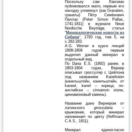
Поскольку сам Лаксман
публиковался мало, первым его
находку упомянул (как Granaten,
гранаты) Пётр Семёнович
Паллас (Peter Simon Pallas,
1741-1811) в журнале Neue
Nordische Beyträge, статья
“
Минералогические новости из
Сибири
”, 1793 год, том 5, на
с.282-283.
A.G. Werner в курсе лекций
1808-1809 годов первым
выделил данный минерал в
отдельный вид.
По Dana E.S. (1892) ранее, в
1803-1804 годах, Вернер
описывал гроссуляр с Цейлона
под названием Kanelstein
(канельштейн, канельштайн, от
kaneel, kanel – корица; по-
английски – cinnamon stone,
циннамоновый камень).
Название дано Вернером от
латинского
grossularia
–
крыжовник, который минерал
напоминает по цвету (Hoffmann
C.A.S., 1811).
Минерал единогласно