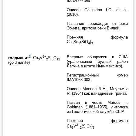
IMA2009-054.
Описан Galuskina I.O. et al.
(2010).
Название происходит от реки
Эринга, притока реки Вилюй.
Прежняя формула
Ca
Sc
(SiO
)
3
2
4
3
3
3+
Впервые обнаружен в США
голдманит
Ca
V
Si
O
3
2
3
12
(ураноносный рудный район
(goldmanite)
Лагуна в штате Нью-Мексико).
Регистрационный номер
IMA1963-003.
Описан Moench R.H., Meyrowitz
R. (1964) как ванадиевый гранат.
Назван в честь Marcus I.
Goldman (1881–1965), литолога
из Геологической службы США.
Прежняя формула
3+
Ca
V
(SiO
)
3
2
4
3