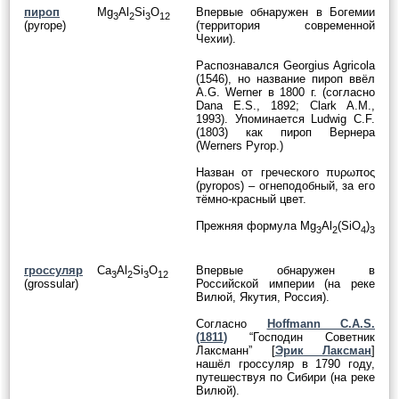
пироп
Mg
Al
Si
O
Впервые обнаружен в Богемии
3
2
3
12
(pyrope)
(территория современной
Чехии).
Распознавался Georgius Agricola
(1546), но название пироп ввёл
A.G. Werner в 1800 г. (согласно
Dana E.S., 1892; Clark A.M.,
1993). Упоминается Ludwig C.F.
(1803) как пироп Вернера
(Werners Pyrop.)
Назван от греческого πυρωπoς
(pyropos) – огнеподобный, за его
тёмно-красный цвет.
Прежняя формула Mg
Al
(SiO
)
3
2
4
3
гроссуляр
Ca
Al
Si
O
Впервые обнаружен в
3
2
3
12
(grossular)
Российской империи (на реке
Вилюй, Якутия, Россия).
Согласно
Hoffmann C.A.S.
(1811)
“Господин Советник
Лаксманн” [
Эрик Лаксман
]
нашёл гроссуляр в 1790 году,
путешествуя по Сибири (на реке
Вилюй).