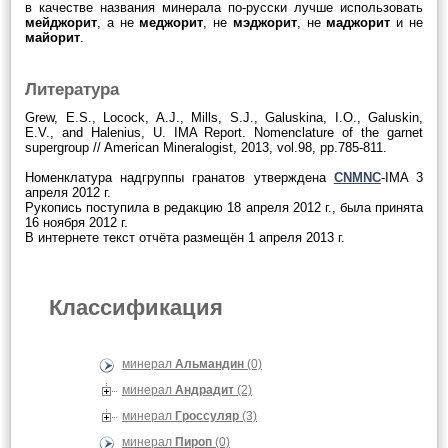
в качестве названия минерала по-русски лучше использовать
мейджорит
, а не
меджорит
, не
мэджорит
, не
маджорит
и не
майорит
.
Литература
Grew, E.S., Locock, A.J., Mills, S.J., Galuskina, I.O., Galuskin,
E.V., and Halenius, U. IMA Report. Nomenclature of the garnet
supergroup // American Mineralogist, 2013, vol.98, pp.785-811.
Номенклатура надгруппы гранатов утверждена
CNMNC
-IMA 3
апреля 2012 г.
Рукопись поступила в редакцию 18 апреля 2012 г., была принята
16 ноября 2012 г.
В интернете текст отчёта размещён 1 апреля 2013 г.
Классификация
минерал
Альмандин
(0)
минерал
Андрадит
(2)
минерал
Гроссуляр
(3)
минерал
Пироп
(0)