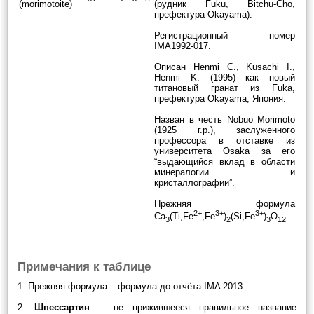
(morimotoite)
(рудник Fuku, Bitchu-Cho,
префектура Okayama).
Регистрационный номер
IMA1992-017.
Описан Henmi C., Kusachi I.,
Henmi K. (1995) как новый
титановый гранат из Fuka,
префектура Okayama, Япония.
Назван в честь Nobuo Morimoto
(1925 г.р.), заслуженного
профессора в отставке из
университета Osaka за его
“выдающийся вклад в области
минералогии и
кристаллографии”.
Прежняя формула
2+
3+
3+
Ca
(Ti,Fe
,Fe
)
(Si,Fe
)
O
3
2
3
12
Примечания к таблице
1. Прежняя формула – формула до отчёта IMA 2013.
2.
Шпессартин
– не прижившееся правильное название