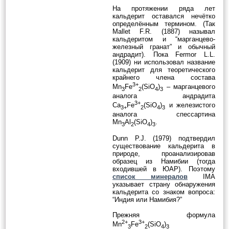
На протяжении ряда лет
кальдерит оставался нечётко
определённым термином. (Так
Mallet F.R. (1887) называл
кальдеритом и “марганцево-
железный гранат” и обычный
андрадит). Пока Fermor L.L.
(1909) ни использовал название
кальдерит для теоретического
крайнего члена состава
3+
Mn
Fe
(SiO
)
– марганцевого
3
2
4
3
аналога андрадита
3+
Ca
Fe
(SiO
)
и железистого
3+
2
4
3
аналога спессартина
Mn
Al
(SiO
)
.
3
2
4
3
Dunn P.J. (1979) подтвердил
существование кальдерита в
природе, проанализировав
образец из Намибии (тогда
входившей в ЮАР). Поэтому
список минералов
IMA
указывает страну обнаружения
кальдерита со знаком вопроса:
“Индия или Намибия?”
Прежняя формула
2+
3+
Mn
Fe
(SiO
)
3
2
4
3