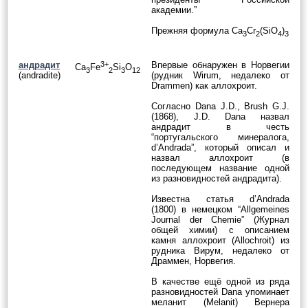
академии.”
Прежняя формула Ca
Cr
(SiO
)
3
2
4
3
андрадит
3+
Впервые обнаружен в Норвегии
Ca
Fe
Si
O
3
2
3
12
(andradite)
(рудник Wirum, недалеко от
Drammen) как аллохроит.
Согласно Dana J.D., Brush G.J.
(1868), J.D. Dana назвал
андрадит в честь
“португальского минералога,
d’Andrada”, который описал и
назвал аллохроит (в
последующем название одной
из разновидностей андрадита).
Известна статья d’Andrada
(1800) в немецком “Allgemeines
Journal der Chemie” (Журнал
общей химии) с описанием
камня аллохроит (Allochroit) из
рудника Вирум, недалеко от
Драммен, Норвегия.
В качестве ещё одной из ряда
разновидностей Dana упоминает
меланит (Melanit) Вернера