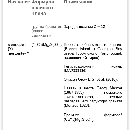
Название
Формула
Примечания
крайнего
члена
группа Гранатов
Заряд в позиции
Z = 12
(
класс
силикаты
)
менцерит-
(Y
Ca)Mg
Si
O
Впервые обнаружен в Канаде
2
2
3
12
(Y)
(Bonnet Island в Georgian Bay
menzerite-(Y)
озера Гурон около Parry Sound,
провинция Онтарио).
Регистрационный номер
IMA2009-050.
Описан Grew E.S. et al. (2010).
Назван в честь Georg Menzer
(1897-1989), немецкого
кристаллографа, первым
разгадавшего структуру граната
(Menzer, 1928).
1
Прежняя формула
(CaY
)Mg
Si
O
2
2
3
12