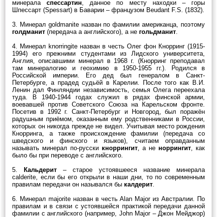
минерала
спессартин
, данное по месту находки – горы
Шпессарт (Spessart) в Баварии – французом Beudant F.S. (1832).
3. Минерал goldmanite назван по фамилии американца, поэтому
голдманит
(передача а английского), а не
гольдманит
.
4. Минерал knorringite назван в честь Олег фон Кнорринг (1915-
1994) его прежними студентами из Лидского университета,
Англия, описавшими минерал в 1968 г. (Кнорринг преподавал
там минералогию и геохимию в 1950-1955 гг.). Родился в
Российской империи. Его дед был генералом в Санкт-
Петербурге, а прадед судьёй в Карелии. После того как В.И.
Ленин дал Финляндии независимость, семья Олега переехала
туда. В 1940-1944 годах служил в рядах финской армии,
воевавшей против Советского Союза на Карельском фронте.
Посетив в 1992 г. Санкт-Петербург и Новгород, был поражён
радушным приёмом, оказанным ему родственниками в России,
которых он никогда прежде не видел. Учитывая место рождения
Кнорринга, а также происхождение фамилии (передача cо
шведского и финского и языков), считаем оправданным
называть минерал по-русски
кноррингит
, а не
норрингит
, как
было бы при переводе с английского.
5.
Кальдерит
– старое устоявшееся название минерала
calderite, если бы его открыли в наши дни, то по современным
правилам передачи он назывался бы
калдерит
.
6. Минерал majorite назван в честь Alan Major из Австралии. По
правилам и в связи с устоявшейся практикой передачи данной
фамилии с английского (например, John Major – Джон Мейджор)