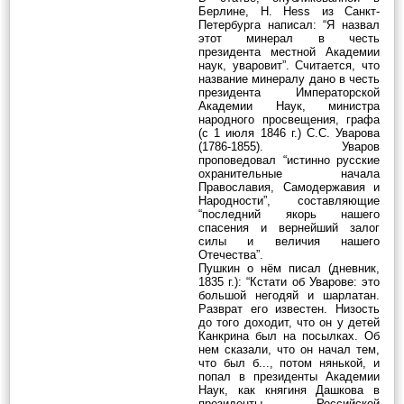
Берлине, H. Hess из Санкт-
Петербурга написал: “Я назвал
этот минерал в честь
президента местной Академии
наук, уваровит”. Считается, что
название минералу дано в честь
президента Императорской
Академии Наук, министра
народного просвещения, графа
(с 1 июля 1846 г.) С.С. Уварова
(1786-1855). Уваров
проповедовал “истинно русские
охранительные начала
Православия, Самодержавия и
Народности”, составляющие
“последний якорь нашего
спасения и вернейший залог
силы и величия нашего
Отечества”.
Пушкин о нём писал (дневник,
1835 г.): “Кстати об Уварове: это
большой негодяй и шарлатан.
Разврат его известен. Низость
до того доходит, что он у детей
Канкрина был на посылках. Об
нем сказали, что он начал тем,
что был б..., потом нянькой, и
попал в президенты Академии
Наук, как княгиня Дашкова в
президенты Российской