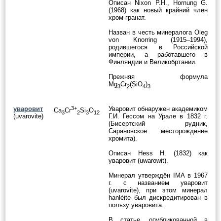
Описан Nixon P.H., Hornung G.
(1968) как новый крайний член
хром-гранат.
Назван в честь минералога Oleg
von Knorring (1915–1994),
родившегося в Российской
империи, а работавшего в
Финляндии и Великобртании.
Прежняя формула
Mg
Cr
(SiO
)
3
2
4
3
уваровит
3+
Уваровит обнаружен академиком
Ca
Cr
Si
O
3
2
3
12
(uvarovite)
Г.И. Гессом на Урале в 1832 г.
(Бисертский рудник,
Сарановское месторождение
хромита).
Описан Hess H. (1832) как
уваровит (uwarowit).
Минерал утверждён IMA в 1967
г. с названием уваровит
(uvarovite), при этом минерал
hanléite был дискредитирован в
пользу уваровита.
В статье, опубликованной в