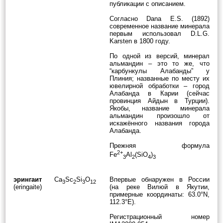
публикации с описанием.
Согласно Dana E.S. (1892)
современное название минерала
первым использовал D.L.G.
Karsten в 1800 году.
По одной из версий, минерал
альмандин – это то же, что
“карбункулы Алабанды” у
Плиния; названные по месту их
ювелирной обработки – город
Алабанда в Карии (сейчас
провинция Айдын в Турции).
Якобы, название минерала
альмандин произошло от
искажённого названия города
Алабанда.
Прежняя формула
2+
Fe
Al
(SiO
)
3
2
4
3
эрингаит
Ca
Sc
Si
O
Впервые обнаружен в России
3
2
3
12
(eringaite)
(на реке Вилюй в Якутии,
примерные координаты: 63.0°N,
112.3°E).
Регистрационный номер