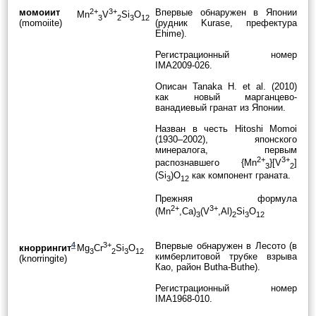
момоиит
2+
3+
Впервые обнаружен в Японии
Mn
V
Si
O
3
2
3
12
(momoiite)
(рудник Kurase, префектура
Ehime).
Регистрационный номер
IMA2009-026.
Описан Tanaka H. et al. (2010)
как новый марганцево-
ванадиевый гранат из Японии.
Назван в честь Hitoshi Momoi
(1930–2002), японского
минералога, первым
2+
3+
распознавшего {Mn
}[V
]
3
2
(Si
)O
как компонент граната.
3
12
Прежняя формула
2+
3+
(Mn
,Ca)
(V
,Al)
Si
O
3
2
3
12
4
3+
Впервые обнаружен в Лесото (в
кноррингит
Mg
Cr
Si
O
3
2
3
12
кимберлитовой трубке взрыва
(knorringite)
Као, район Butha-Buthe).
Регистрационный номер
IMA1968-010.