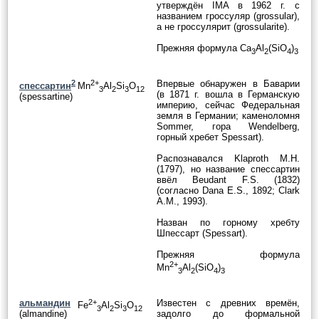
утверждён IMA в 1962 г. с
названием гроссуляр (grossular),
а не гроссулярит (grossularite).
Прежняя формула Ca
Al
(SiO
)
3
2
4
3
2
2+
Впервые обнаружен в Баварии
спессартин
Mn
Al
Si
O
3
2
3
12
(в 1871 г. вошла в Германскую
(spessartine)
империю, сейчас Федеральная
земля в Германии; каменоломня
Sommer, гора Wendelberg,
горный хребет Spessart).
Распознавался Klaproth M.H.
(1797), но название спессартин
ввёл Beudant F.S. (1832)
(согласно Dana E.S., 1892; Clark
A.M., 1993).
Назван по горному хребту
Шпессарт (Spessart).
Прежняя формула
2+
Mn
Al
(SiO
)
3
2
4
3
альмандин
2+
Известен с древних времён,
Fe
Al
Si
O
3
2
3
12
(almandine)
задолго до формальной