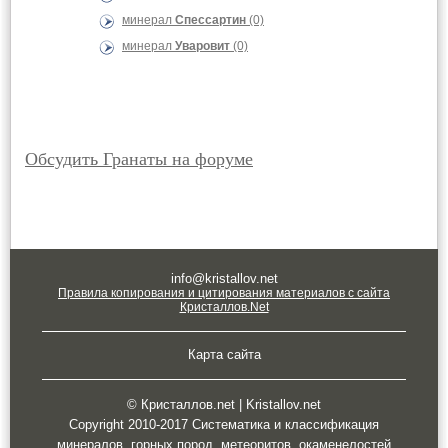
минерал
Спессартин
(0)
минерал
Уваровит
(0)
Обсудить Гранаты на форуме
info@kristallov.net
Правила копирования и цитирования материалов с сайта
Кристаллов.Net
Карта сайта
© Кристаллов.net | Kristallov.net
Copyright 2010-2017 Систематика и классификация
минералов, горных пород, метеоритов, окаменелостей