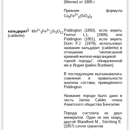
(Werner) от 1800 г.
Прежняя формула
3+
Ca
Fe
(SiO
)
3
2
4
3
5
2+
3+
Piddington (1850), если верить
кальдерит
Mn
Fe
Si
O
3
2
3
12
Fermor L.L. (1909), или
(calderite)
Piddington (1851), если верить
Dunn P.J. (1979), использовал
название кальдерит (calderite) в
отношении “неописанной
кремний-железо-марганцевой
горной породы”, обнаруженной
им в Индии (район Burdwan).
В последующем высказывались
сомнения в правильности
анализа состава, приведённого
Piddington.
Название породе было дано в
честь James Calder, члена
Азиатского общества Бенгалии.
Порода состояла из двух
минералов. Один из них кварц,
другой Blandford M., Söchting E.
(1857) сочли гранатом.