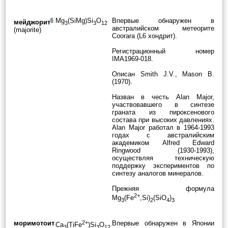
6
Mg
(SiMg)Si
O
Впервые обнаружен в
мейджорит
3
3
12
австралийском метеорите
(majorite)
Coorara (L6 хондрит).
Регистрационный номер
IMA1969-018.
Описан Smith J.V., Mason B.
(1970).
Назван в честь Alan Major,
участвовавшего в синтезе
граната из пироксенового
состава при высоких давлениях.
Alan Major работал в 1964-1993
годах с австралийским
академиком Alfred Edward
Ringwood (1930-1993),
осуществляя техническую
поддержку экспериментов по
синтезу аналогов минералов.
Прежняя формула
2+
Mg
(Fe
,Si)
(SiO
)
3
2
4
3
моримотоит
2+
Впервые обнаружен в Японии
Ca
(TiFe
)Si
O
3
3
12