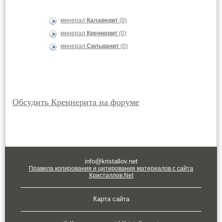
минерал
Калаверит
(0)
минерал
Креннерит
(0)
минерал
Сильванит
(0)
Обсудить Креннерита на форуме
info@kristallov.net
Правила копирования и цитирования материалов с сайта
Кристаллов.Net
Карта сайта