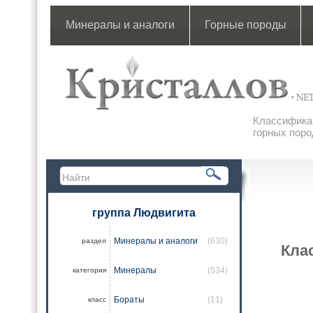
Минералы и аналоги
Горные породы
Классификац
горных поро
группа Людвигита
Минералы и аналоги
(630)
раздел
Кла
Минералы
(534)
категория
Бораты
(11)
класс