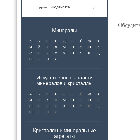
Людвигита
(1)
группа
Обсудит
Минералы
А
Б
В
Г
Д
Е
Ё
Ж
З
И
Й
К
Л
М
Н
О
П
Р
С
Т
У
Ф
Х
Ц
Ч
Ш
Щ
Ы
Э
Ю
Я
Искусственные аналоги
минералов и кристаллы
А
Б
В
Г
Д
Е
Ё
Ж
З
И
Й
К
Л
М
Н
О
П
Р
С
Т
У
Ф
Х
Ц
Ч
Ш
Щ
Ы
Э
Ю
Я
Кристаллы и минеральные
агрегаты