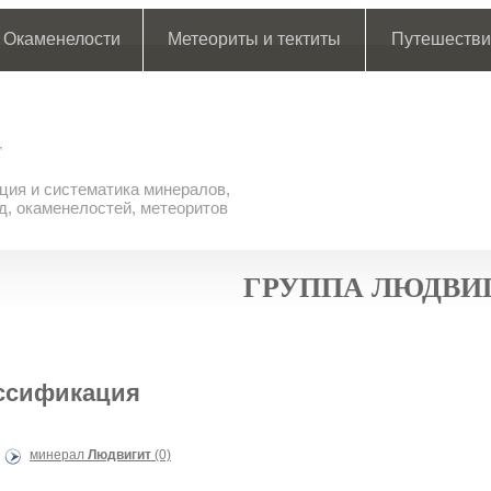
Окаменелости
Метеориты и тектиты
Путешестви
ия и систематика минералов,
д, окаменелостей, метеоритов
ГРУППА ЛЮДВИ
ссификация
минерал
Людвигит
(0)