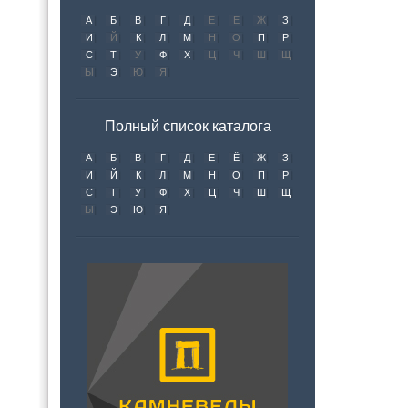
А
Б
В
Г
Д
Е
Ё
Ж
З
И
Й
К
Л
М
Н
О
П
Р
С
Т
У
Ф
Х
Ц
Ч
Ш
Щ
Ы
Э
Ю
Я
Полный список каталога
А
Б
В
Г
Д
Е
Ё
Ж
З
И
Й
К
Л
М
Н
О
П
Р
С
Т
У
Ф
Х
Ц
Ч
Ш
Щ
Ы
Э
Ю
Я