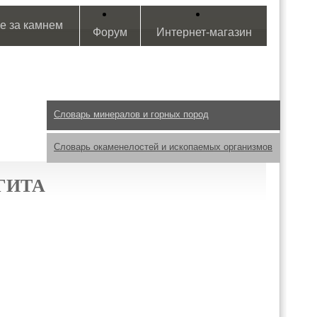
е за камнем
Форум
Интернет-магазин
Словарь минералов и горных пород
Словарь окаменелостей и ископаемых организмов
ГИТА