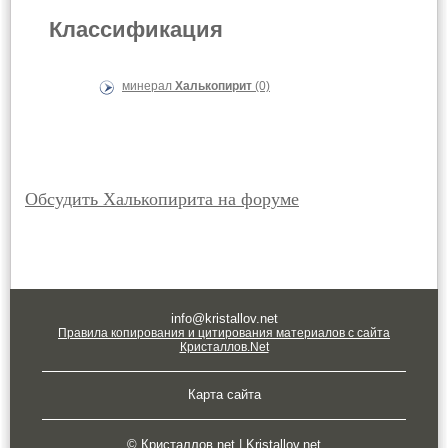
Классификация
минерал
Халькопирит
(0)
Обсудить Халькопирита на форуме
info@kristallov.net
Правила копирования и цитирования материалов с сайта
Кристаллов.Net
Карта сайта
© Кристаллов.net | Kristallov.net