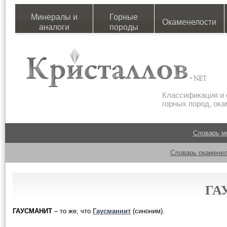
Минералы и
Горные
Окаменелости
аналоги
породы
Классификация и 
горных пород, ок
Словарь м
Словарь окаменел
ГА
ГАУСМАНИТ
– то же, что
Гаусманнит
(синоним).