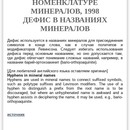
НОМЕНКЛАТУРЕ
МИНЕРАЛОВ, 1998
ДЕФИС В НАЗВАНИЯХ
МИНЕРАЛОВ
Дефис используется в названиях минералов для присоединения
символов в конце слова, как в случае политипов и
модификаторов Левинсона. Следует избегать использования
дефиса перед основным названием, но оно допускается там,
где дефис облегчает понимание сложных названий, например, в
названии барий-ортохоакинит (bario-orthojoaquinite).
[Для любителей английского языка оставляем оригинал]
Hyphens in mineral names
Hyphens are used in mineral names to connect suffixed symbols,
such as polytype suffixes and Levinson modifiers. The use of a
hyphen to distinguish a prefix from the root name is to be
discouraged, but where an unhyphenated name is awkward and a
hyphen assists in deciphering the name, it may be used, e.g., bario-
orthojoaquinite.
источник