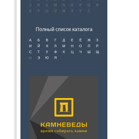
J
K
L
M
N
O
P
Q
R
S
T
U
V
W
X
Y
Z
Полный список каталога
А
Б
В
Г
Д
Е
Ё
Ж
З
И
Й
К
Л
М
Н
О
П
Р
С
Т
У
Ф
Х
Ц
Ч
Ш
Щ
Ы
Э
Ю
Я