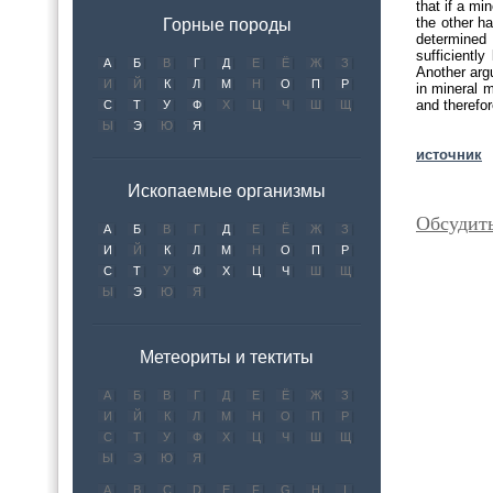
that if a mi
the other ha
Горные породы
determined 
sufficiently
А
Б
В
Г
Д
Е
Ё
Ж
З
Another arg
И
Й
К
Л
М
Н
О
П
Р
in mineral 
and therefo
С
Т
У
Ф
Х
Ц
Ч
Ш
Щ
Ы
Э
Ю
Я
источник
Ископаемые организмы
Обсудить
А
Б
В
Г
Д
Е
Ё
Ж
З
И
Й
К
Л
М
Н
О
П
Р
С
Т
У
Ф
Х
Ц
Ч
Ш
Щ
Ы
Э
Ю
Я
Метеориты и тектиты
А
Б
В
Г
Д
Е
Ё
Ж
З
И
Й
К
Л
М
Н
О
П
Р
С
Т
У
Ф
Х
Ц
Ч
Ш
Щ
Ы
Э
Ю
Я
A
B
C
D
E
F
G
H
I