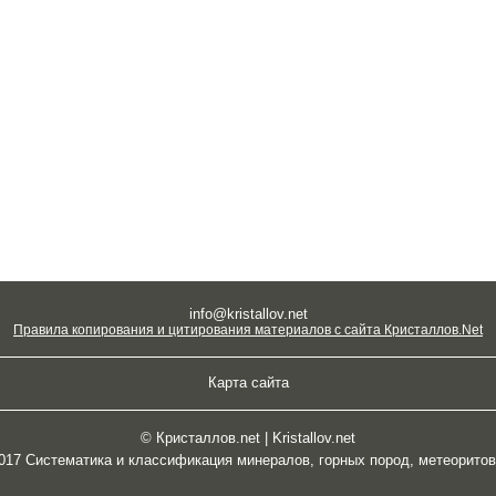
info@kristallov.net
Правила копирования и цитирования материалов с сайта Кристаллов.Net
Карта сайта
© Кристаллов.net | Kristallov.net
2017 Систематика и классификация минералов, горных пород, метеорито