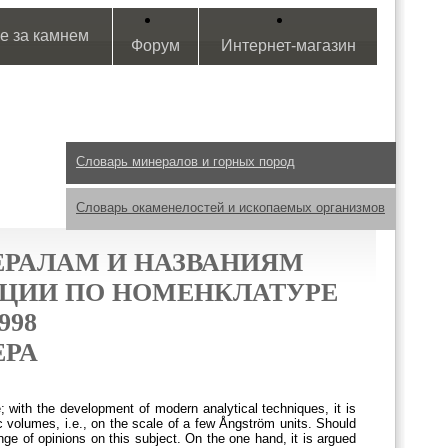
е за камнем
Форум
Интернет-магазин
Словарь минералов и горных пород
Словарь окаменелостей и ископаемых организмов
РАЛАМ И НАЗВАНИЯМ
ЦИИ ПО НОМЕНКЛАТУРЕ
998
ЕРА
e; with the development of modern analytical techniques, it is
 volumes, i.e., on the scale of a few Ångström units. Should
e of opinions on this subject. On the one hand, it is argued