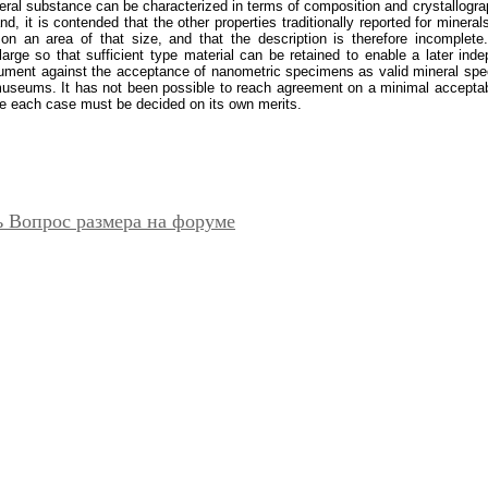
neral substance can be characterized in terms of composition and crystallogra
nd, it is contended that the other properties traditionally reported for minera
on an area of that size, and that the description is therefore incomplete
 large so that sufficient type material can be retained to enable a later ind
ument against the acceptance of nanometric specimens as valid mineral spe
museums. It has not been possible to reach agreement on a minimal acceptab
re each case must be decided on its own merits.
 Вопрос размера на форуме