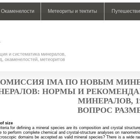
Окаменелости
Метеориты и тектиты
Путешестви
ия и систематика минералов,
д, окаменелостей, метеоритов
ОМИССИЯ IMA ПО НОВЫМ МИНЕ
НЕРАЛОВ: НОРМЫ И РЕКОМЕНДА
МИНЕРАЛОВ, 1
ВОПРОС РАЗМ
of size
teria for defining a mineral species are its composition and crystal structur
e to perform complete chemical and crystal-structure analyses on nanometric
roscopic domains be accepted as valid mineral species? There is a wide rang