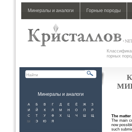
Минералы и аналоги
Горные породы
Классификац
горных поро
К
МИ
Минералы и аналоги
А
Б
В
Г
Д
Е
Ё
Ж
З
И
Й
К
Л
М
Н
О
П
Р
С
Т
У
Ф
Х
Ц
Ч
Ш
Щ
The matter 
The main cri
Ы
Э
Ю
Я
now possibl
such submic