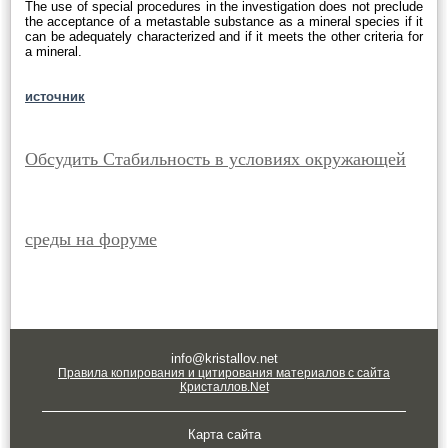
The use of special procedures in the investigation does not preclude
the acceptance of a metastable substance as a mineral species if it
can be adequately characterized and if it meets the other criteria for
a mineral.
источник
Обсудить Стабильность в условиях окружающей
среды на форуме
info@kristallov.net
Правила копирования и цитирования материалов с сайта
Кристаллов.Net
Карта сайта