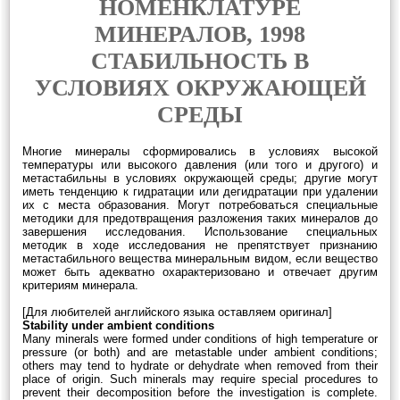
НОМЕНКЛАТУРЕ
МИНЕРАЛОВ, 1998
СТАБИЛЬНОСТЬ В
УСЛОВИЯХ ОКРУЖАЮЩЕЙ
СРЕДЫ
Многие минералы сформировались в условиях высокой
температуры или высокого давления (или того и другого) и
метастабильны в условиях окружающей среды; другие могут
иметь тенденцию к гидратации или дегидратации при удалении
их с места образования. Могут потребоваться специальные
методики для предотвращения разложения таких минералов до
завершения исследования. Использование специальных
методик в ходе исследования не препятствует признанию
метастабильного вещества минеральным видом, если вещество
может быть адекватно охарактеризовано и отвечает другим
критериям минерала.
[Для любителей английского языка оставляем оригинал]
Stability under ambient conditions
Many minerals were formed under conditions of high temperature or
pressure (or both) and are metastable under ambient conditions;
others may tend to hydrate or dehydrate when removed from their
place of origin. Such minerals may require special procedures to
prevent their decomposition before the investigation is complete.