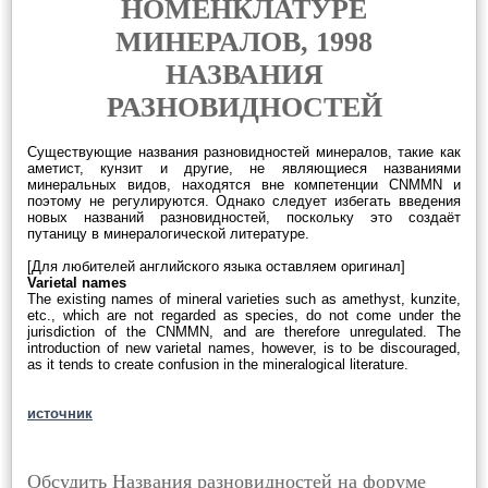
НОМЕНКЛАТУРЕ
МИНЕРАЛОВ, 1998
НАЗВАНИЯ
РАЗНОВИДНОСТЕЙ
Существующие названия разновидностей минералов, такие как
аметист, кунзит и другие, не являющиеся названиями
минеральных видов, находятся вне компетенции CNMMN и
поэтому не регулируются. Однако следует избегать введения
новых названий разновидностей, поскольку это создаёт
путаницу в минералогической литературе.
[Для любителей английского языка оставляем оригинал]
Varietal names
The existing names of mineral varieties such as amethyst, kunzite,
etc., which are not regarded as species, do not come under the
jurisdiction of the CNMMN, and are therefore unregulated. The
introduction of new varietal names, however, is to be discouraged,
as it tends to create confusion in the mineralogical literature.
источник
Обсудить Названия разновидностей на форуме