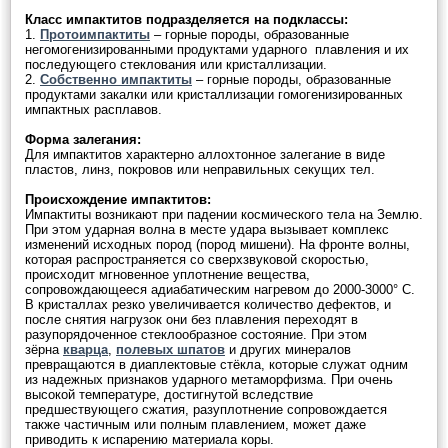
Класс импактитов подразделяется на подклассы:
1.
Протоимпактиты
– горные породы, образованные
негомогенизированными продуктами ударного плавления и их
последующего стеклования или кристаллизации.
2.
Собственно импактиты
– горные породы, образованные
продуктами закалки или кристаллизации гомогенизированных
импактных расплавов.
Форма залегания:
Для импактитов характерно аллохтонное залегание в виде
пластов, линз, покровов или неправильных секущих тел.
Происхождение импактитов:
Импактиты возникают при падении космического тела на Землю.
При этом ударная волна в месте удара вызывает комплекс
изменений исходных пород (пород мишени). На фронте волны,
которая распространяется со сверхзвуковой скоростью,
происходит мгновенное уплотнение вещества,
сопровождающееся адиабатическим нагревом до 2000-3000° C.
В кристаллах резко увеличивается количество дефектов, и
после снятия нагрузок они без плавления переходят в
разупорядоченное стеклообразное состояние. При этом
зёрна
кварца
,
полевых шпатов
и других минералов
превращаются в диаплектовые стёкла, которые служат одним
из надежных признаков ударного метаморфизма. При очень
высокой температуре, достигнутой вследствие
предшествующего сжатия, разуплотнение сопровождается
также частичным или полным плавлением, может даже
приводить к испарению материала коры.