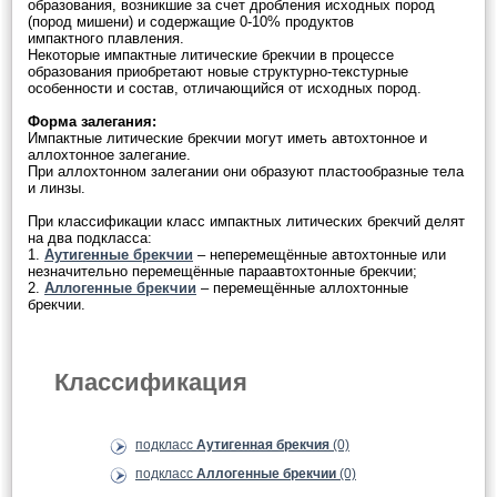
образования, возникшие за счет дробления исходных пород
(пород мишени) и содержащие 0-10% продуктов
импактного плавления.
Некоторые импактные литические брекчии в процессе
образования приобретают новые структурно-текстурные
особенности и состав, отличающийся от исходных пород.
Форма залегания:
Импактные литические брекчии могут иметь автохтонное и
аллохтонное залегание.
При аллохтонном залегании они образуют пластообразные тела
и линзы.
При классификации класс импактных литических брекчий делят
на два подкласса:
1.
Аутигенные брекчии
– неперемещённые автохтонные или
незначительно перемещённые параавтохтонные брекчии;
2.
Аллогенные брекчии
– перемещённые аллохтонные
брекчии.
Классификация
подкласс
Аутигенная брекчия
(0)
подкласс
Аллогенные брекчии
(0)