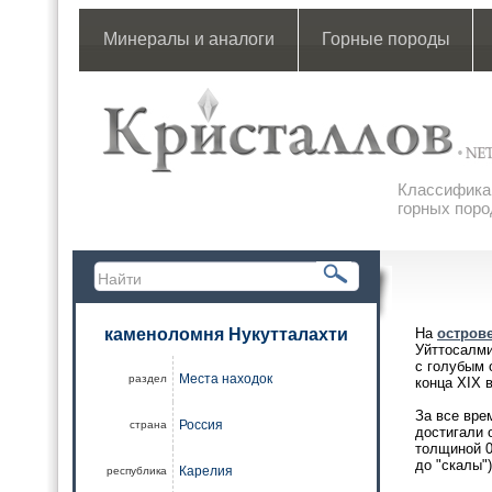
Минералы и аналоги
Горные породы
Классификац
горных поро
каменоломня Нукутталахти
На
остров
Уйттосалми
с голубым 
Места находок
раздел
конца XIX 
За все вре
Россия
страна
достигали 
толщиной 0
до "скалы"
Карелия
республика