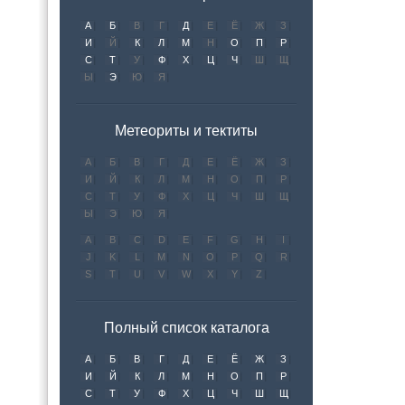
А
Б
В
Г
Д
Е
Ё
Ж
З
И
Й
К
Л
М
Н
О
П
Р
С
Т
У
Ф
Х
Ц
Ч
Ш
Щ
Ы
Э
Ю
Я
Метеориты и тектиты
А
Б
В
Г
Д
Е
Ё
Ж
З
И
Й
К
Л
М
Н
О
П
Р
С
Т
У
Ф
Х
Ц
Ч
Ш
Щ
Ы
Э
Ю
Я
A
B
C
D
E
F
G
H
I
J
K
L
M
N
O
P
Q
R
S
T
U
V
W
X
Y
Z
Полный список каталога
А
Б
В
Г
Д
Е
Ё
Ж
З
И
Й
К
Л
М
Н
О
П
Р
С
Т
У
Ф
Х
Ц
Ч
Ш
Щ