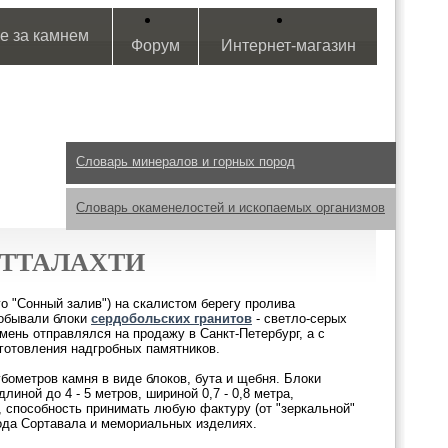
е за камнем
Форум
Интернет-магазин
Словарь минералов и горных пород
Словарь окаменелостей и ископаемых организмов
ТТАЛАХТИ
го "Сонный залив") на скалистом берегу пролива
добывали блоки
сердобольских гранитов
- светло-серых
ень отправлялся на продажу в Санкт-Петербург, а с
зготовления надгробных памятников.
бометров камня в виде блоков, бута и щебня. Блоки
иной до 4 - 5 метров, шириной 0,7 - 0,8 метра,
, способность принимать любую фактуру (от "зеркальной"
рода Сортавала и мемориальных изделиях.