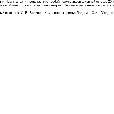
и Нукутталахти представляют собой полутраншеи шириной от 5 до 20 ме
ива в общей сложности на сотни метров. Они легкодоступны и хорошо 
ый источник: И. В. Борисов. Каменное ожерелье Ладоги. - Спб.: "Издател