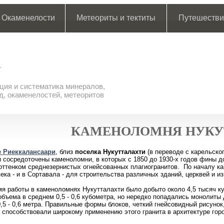
Окаменелости
Метеориты и тектиты
Путешестви
ия и систематика минералов,
д, окаменелостей, метеоритов
КАМЕНОЛОМНЯ НУКУ
е Риеккалансаари
, близ
поселка Нукутталахти
(в переводе с карельско
 сосредоточены каменоломни, в которых с 1850 до 1930-х годов фины 
оттенком среднезернистых огнейсованных плагиогранитов. По началу кам
века - и в Сортавала - для строительства различных зданий, церквей и и
мя работы в каменоломнях Нукутталахти было добыто около 4,5 тысяч ку
объема в среднем 0,5 - 0,6 кубометра, но нередко попадались монолиты дл
,5 - 0,6 метра. Правильные формы блоков, четкий гнейсовидный рисунок
) способствовали широкому применению этого гранита в архитектуре го