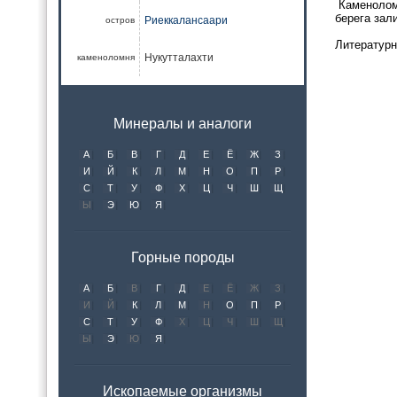
Каменоломн
берега зал
Риеккалансаари
остров
Литературн
Нукутталахти
каменоломня
Минералы и аналоги
А
Б
В
Г
Д
Е
Ё
Ж
З
И
Й
К
Л
М
Н
О
П
Р
С
Т
У
Ф
Х
Ц
Ч
Ш
Щ
Ы
Э
Ю
Я
Горные породы
А
Б
В
Г
Д
Е
Ё
Ж
З
И
Й
К
Л
М
Н
О
П
Р
С
Т
У
Ф
Х
Ц
Ч
Ш
Щ
Ы
Э
Ю
Я
Ископаемые организмы