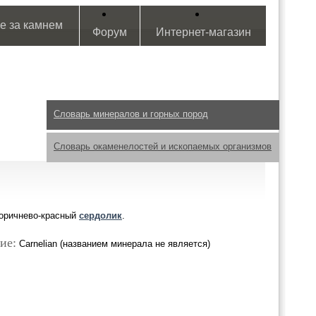
е за камнем
Форум
Интернет-магазин
Словарь минералов и горных пород
Словарь окаменелостей и ископаемых организмов
коричнево-красный
сердолик
.
ие:
Carnelian (названием минерала не является)