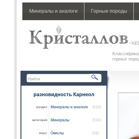
Минералы и аналоги
Горные породы
Классификац
горных поро
разновидность Карнеол
Минералы и аналоги
(630)
раздел
Минералы
(534)
категория
Окислы
(68)
класс