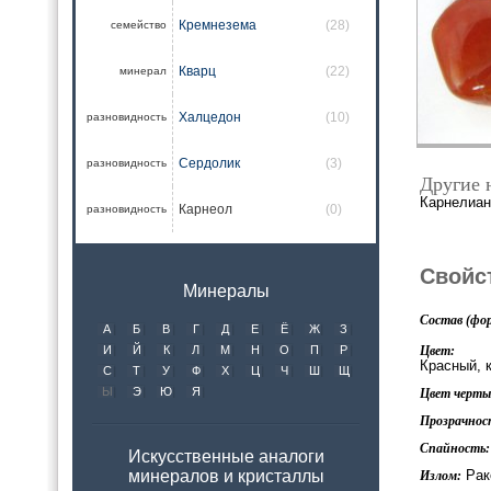
Кремнезема
(28)
семейство
Кварц
(22)
минерал
Халцедон
(10)
разновидность
Сердолик
(3)
разновидность
Другие 
Карнелиан
Карнеол
(0)
разновидность
Свойс
Минералы
Состав (фор
А
Б
В
Г
Д
Е
Ё
Ж
З
Цвет:
И
Й
К
Л
М
Н
О
П
Р
Красный, 
С
Т
У
Ф
Х
Ц
Ч
Ш
Щ
Ы
Э
Ю
Я
Цвет черты 
Прозрачнос
Спайность:
Искусственные аналоги
Рак
минералов и кристаллы
Излом: