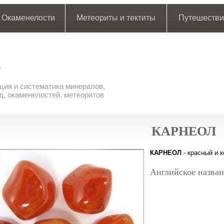
Окаменелости
Метеориты и тектиты
Путешестви
ия и систематика минералов,
д, окаменелостей, метеоритов
КАРНЕОЛ
КАРНЕОЛ
- красный и 
Английское назван