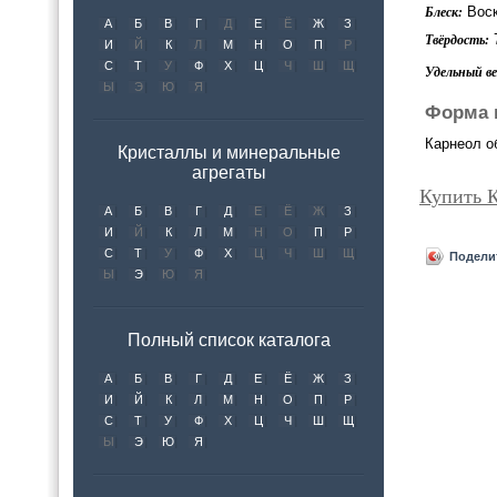
Воск
Блеск:
А
Б
В
Г
Д
Е
Ё
Ж
З
Твёрдость:
И
Й
К
Л
М
Н
О
П
Р
С
Т
У
Ф
Х
Ц
Ч
Ш
Щ
Удельный вес
Ы
Э
Ю
Я
Форма 
Карнеол о
Кристаллы и минеральные
агрегаты
Купить 
А
Б
В
Г
Д
Е
Ё
Ж
З
И
Й
К
Л
М
Н
О
П
Р
С
Т
У
Ф
Х
Ц
Ч
Ш
Щ
Подели
Ы
Э
Ю
Я
Полный список каталога
А
Б
В
Г
Д
Е
Ё
Ж
З
И
Й
К
Л
М
Н
О
П
Р
С
Т
У
Ф
Х
Ц
Ч
Ш
Щ
Ы
Э
Ю
Я