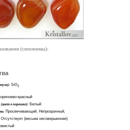
названия (синонимы):
тва
SiO
мула):
2
коричнево-красный
Белый
(цвет в порошке):
Просвечивающий, Непрозрачный,
ть:
Отсутствует (весьма несовершенная)
овистый