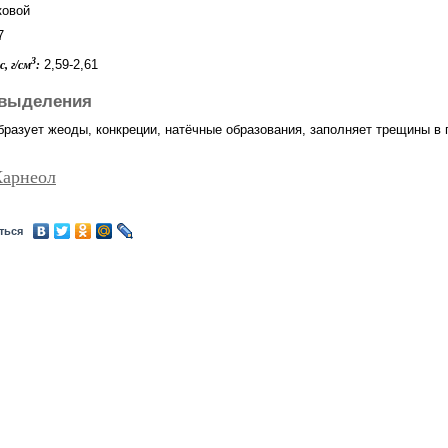
овой
7
3
2,59-2,61
, г/см
:
выделения
бразует жеоды, конкреции, натёчные образования, заполняет трещины в 
Карнеол
ться