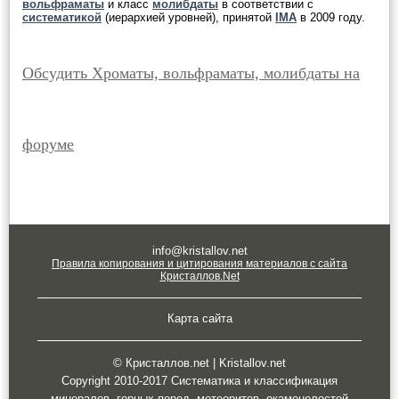
вольфраматы
и класс
молибдаты
в соответствии с
систематикой
(иерархией уровней), принятой
IMA
в 2009 году.
Обсудить Хроматы, вольфраматы, молибдаты на
форуме
info@kristallov.net
Правила копирования и цитирования материалов с сайта
Кристаллов.Net
Карта сайта
© Кристаллов.net | Kristallov.net
Copyright 2010-2017 Систематика и классификация
минералов, горных пород, метеоритов, окаменелостей