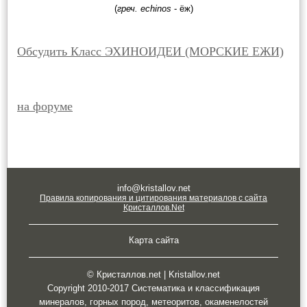
(
греч. echinos
- ёж)
Обсудить Класс ЭХИНОИДЕИ (МОРСКИЕ ЕЖИ)
на форуме
info@kristallov.net
Правила копирования и цитирования материалов с сайта
Кристаллов.Net
Карта сайта
© Кристаллов.net | Kristallov.net
Copyright 2010-2017 Систематика и классификация
минералов, горных пород, метеоритов, окаменелостей