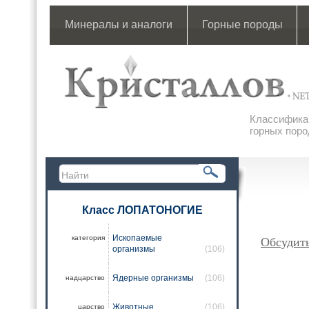
Минералы и аналоги
Горные породы
Классификац
горных поро
Класс ЛОПАТОНОГИЕ
Ископаемые
категория
Обсудит
организмы
(106)
Ядерные организмы
(106)
надцарство
Животные
(106)
царство