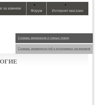
е за камнем
Форум
Интернет-магазин
Словарь минералов и горных пород
Словарь окаменелостей и ископаемых организмов
НОГИЕ