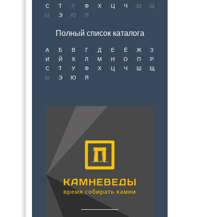
С
Т
У
Ф
Х
Ц
Ч
Ш
Щ
Ы
Э
Ю
Я
Полный список каталога
А
Б
В
Г
Д
Е
Ё
Ж
З
И
Й
К
Л
М
Н
О
П
Р
С
Т
У
Ф
Х
Ц
Ч
Ш
Щ
Ы
Э
Ю
Я