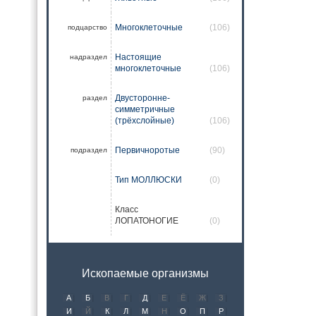
Многоклеточные
(106)
подцарство
Настоящие
надраздел
многоклеточные
(106)
Двусторонне-
раздел
симметричные
(трёхслойные)
(106)
Первичноротые
(90)
подраздел
Тип МОЛЛЮСКИ
(0)
Класс
ЛОПАТОНОГИЕ
(0)
Ископаемые организмы
А
Б
В
Г
Д
Е
Ё
Ж
З
И
Й
К
Л
М
Н
О
П
Р