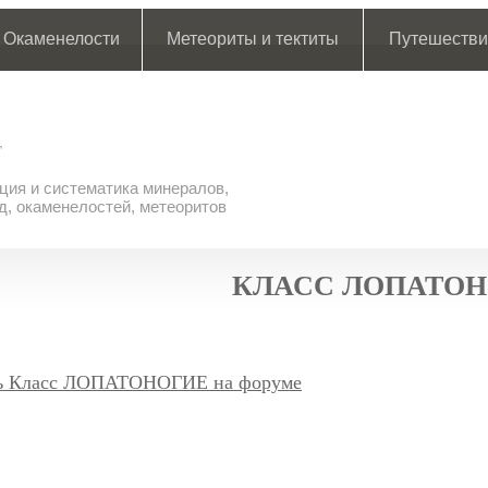
Окаменелости
Метеориты и тектиты
Путешестви
ия и систематика минералов,
д, окаменелостей, метеоритов
КЛАСС ЛОПАТО
ь Класс ЛОПАТОНОГИЕ на форуме