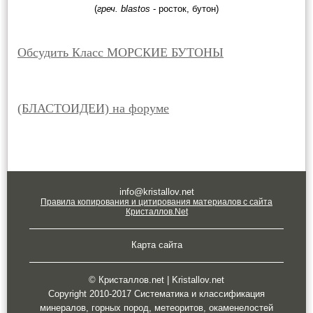
(
греч. blastos
- росток, бутон)
Обсудить Класс МОРСКИЕ БУТОНЫ
(БЛАСТОИДЕИ) на форуме
info@kristallov.net
Правила копирования и цитирования материалов с сайта
Кристаллов.Net
Карта сайта
© Кристаллов.net | Kristallov.net
Copyright 2010-2017 Систематика и классификация
минералов, горных пород, метеоритов, окаменелостей