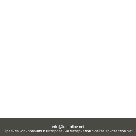
info@kristallov.net
Правила копирования и цитирования материалов с сайта Кристаллов.Net