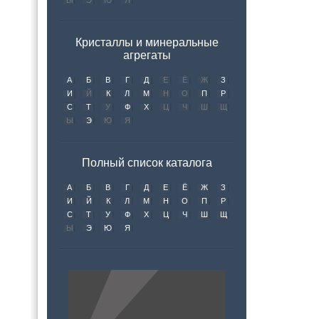
Ы
Э
Ю
Я
Кристаллы и минеральные
агрегаты
А
Б
В
Г
Д
Е
Ё
Ж
З
И
Й
К
Л
М
Н
О
П
Р
С
Т
У
Ф
Х
Ц
Ч
Ш
Щ
Ы
Э
Ю
Я
Полный список каталога
А
Б
В
Г
Д
Е
Ё
Ж
З
И
Й
К
Л
М
Н
О
П
Р
С
Т
У
Ф
Х
Ц
Ч
Ш
Щ
Ы
Э
Ю
Я