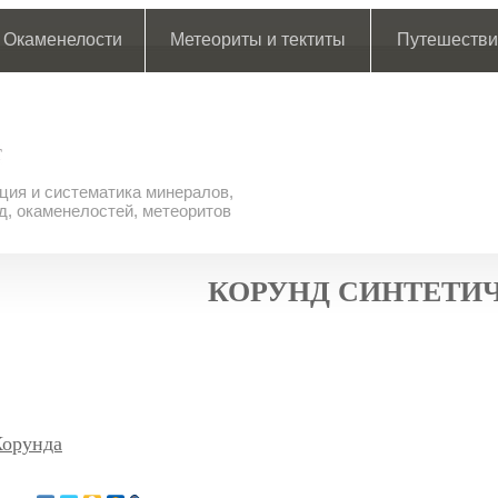
Окаменелости
Метеориты и тектиты
Путешестви
ия и систематика минералов,
д, окаменелостей, метеоритов
КОРУНД СИНТЕТИ
Корунда