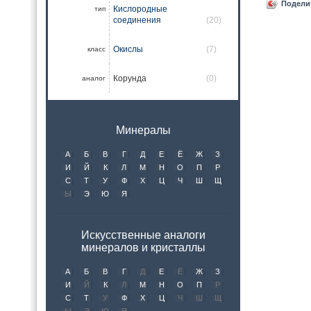
Подели
Кислородные
тип
соединения
(20)
Окислы
(7)
класс
Корунда
(0)
аналог
Минералы
А
Б
В
Г
Д
Е
Ё
Ж
З
И
Й
К
Л
М
Н
О
П
Р
С
Т
У
Ф
Х
Ц
Ч
Ш
Щ
Ы
Э
Ю
Я
Искусственные аналоги
минералов и кристаллы
А
Б
В
Г
Д
Е
Ё
Ж
З
И
Й
К
Л
М
Н
О
П
Р
С
Т
У
Ф
Х
Ц
Ч
Ш
Щ