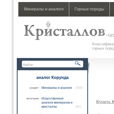
Минералы и аналоги
Горные породы
Классификац
горных поро
аналог Корунда
Минералы и аналоги
(630)
раздел
Искусственные
категория
Купить 
аналоги минералов и
кристаллы
(62)