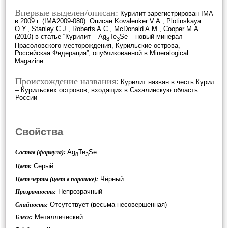
Впервые выделен/описан:
Курилит зарегистрирован IMA
в 2009 г. (IMA2009-080). Описан Kovalenker V.A., Plotinskaya
O.Y., Stanley C.J., Roberts A.C., McDonald A.M., Cooper M.A.
(2010) в статье “Курилит – Ag
Te
Se – новый минерал
8
3
Прасоловского месторождения, Курильские острова,
Российская Федерация”, опубликованной в Mineralogical
Magazine.
Происхождение названия:
Курилит назван в честь Курил
– Курильских островов, входящих в Сахалинскую область
России
Свойства
Ag
Te
Se
Состав (формула):
8
3
Серый
Цвет:
Чёрный
Цвет черты (цвет в порошке):
Непрозрачный
Прозрачность:
Отсутствует (весьма несовершенная)
Спайность:
Металлический
Блеск: