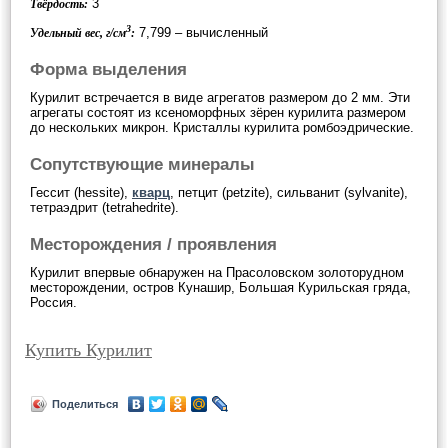
3
Твёрдость:
3
7,799 – вычисленный
Удельный вес, г/см
:
Форма выделения
Курилит встречается в виде агрегатов размером до 2 мм. Эти
агрегаты состоят из ксеноморфных зёрен курилита размером
до нескольких микрон. Кристаллы курилита ромбоэдрические.
Сопутствующие минералы
Гессит (hessite),
кварц
, петцит (petzite), сильванит (sylvanite),
тетраэдрит (tetrahedrite).
Месторождения / проявления
Курилит впервые обнаружен на Прасоловском золоторудном
месторождении, остров Кунашир, Большая Курильская гряда,
Россия.
Купить Курилит
Поделиться