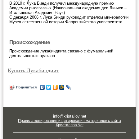
В 2010 г. Лука Бинди получил международную премию
Академии рысеглазых (Национальная академия деи Линчеи –
Итальянская Академия Наук).
С декабря 2006 г. Лука Бинди руководит отделом минералогии
Музея естественной истории Флорентийского университета.
Происхождение
Происхождение лукабиндиита связано с фумарольной
деятельностью вулкана.
Купить Лукабиндиит
Поделиться
info@kristallov.net
Правила копирования и цитирования материалов с сайта
Кристаллов.Net