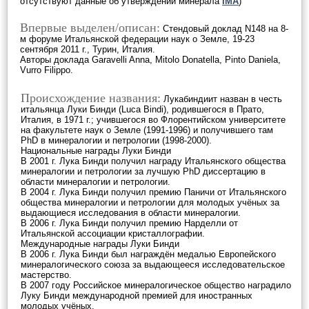
отсутствуют данные об утверждении минерала
IMA
)
Впервые выделен/описан:
Стендовый доклад N148 на 8-
м форуме Итальянской федерации наук о Земле, 19-23
сентября 2011 г., Турин, Италия.
Авторы доклада Garavelli Anna, Mitolo Donatella, Pinto Daniela,
Vurro Filippo.
Происхождение названия:
Лукабиндиит назван в честь
итальянца Луки Бинди (Luca Bindi), родившегося в Прато,
Италия, в 1971 г.; учившегося во Флорентийском университете
на факультете наук о Земле (1991-1996) и получившего там
PhD в минералогии и петрологии (1998-2000).
Национальные награды Луки Бинди
В 2001 г. Лука Бинди получил награду Итальянского общества
минералогии и петрологии за лучшую PhD диссертацию в
области минералогии и петрологии.
В 2004 г. Лука Бинди получил премию Паничи от Итальянского
общества минералогии и петрологии для молодых учёных за
выдающиеся исследования в области минералогии.
В 2006 г. Лука Бинди получил премию Нарделли от
Итальянской ассоциации кристаллографии.
Международные награды Луки Бинди
В 2006 г. Лука Бинди был награждён медалью Европейского
минералогического союза за выдающееся исследовательское
мастерство.
В 2007 году Российское минералогическое общество наградило
Луку Бинди международной премией для иностранных
молодых учёных.