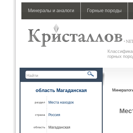
Минералы и аналоги
Горные породы
Классификац
горных поро
область Магаданская
Минералоги
Места находок
раздел
Мес
Россия
страна
Магаданская
область