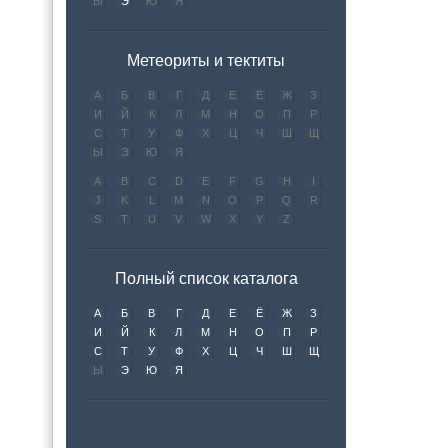
Ы
Э
Ю
Я
Метеориты и тектиты
А
Б
В
Г
Д
Е
Ё
Ж
З
И
Й
К
Л
М
Н
О
П
Р
С
Т
У
Ф
Х
Ц
Ч
Ш
Щ
Ы
Э
Ю
Я
A
B
C
D
E
F
G
H
I
J
K
L
M
N
O
P
Q
R
S
T
U
V
W
X
Y
Z
Полный список каталога
А
Б
В
Г
Д
Е
Ё
Ж
З
И
Й
К
Л
М
Н
О
П
Р
С
Т
У
Ф
Х
Ц
Ч
Ш
Щ
Ы
Э
Ю
Я