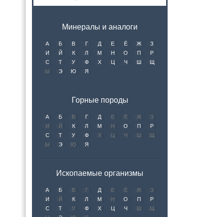
Минералы и аналоги
А
Б
В
Г
Д
Е
Ё
Ж
З
И
Й
К
Л
М
Н
О
П
Р
С
Т
У
Ф
Х
Ц
Ч
Ш
Щ
Ы
Э
Ю
Я
Горные породы
А
Б
В
Г
Д
Е
Ё
Ж
З
И
Й
К
Л
М
Н
О
П
Р
С
Т
У
Ф
Х
Ц
Ч
Ш
Щ
Ы
Э
Ю
Я
Ископаемые организмы
А
Б
В
Г
Д
Е
Ё
Ж
З
И
Й
К
Л
М
Н
О
П
Р
С
Т
У
Ф
Х
Ц
Ч
Ш
Щ