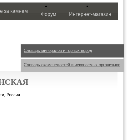
е за камнем
Форум
Интернет-магазин
Словарь минералов и горных пород
Словарь окаменелостей и ископаемых организмов
АНСКАЯ
ти, Россия.