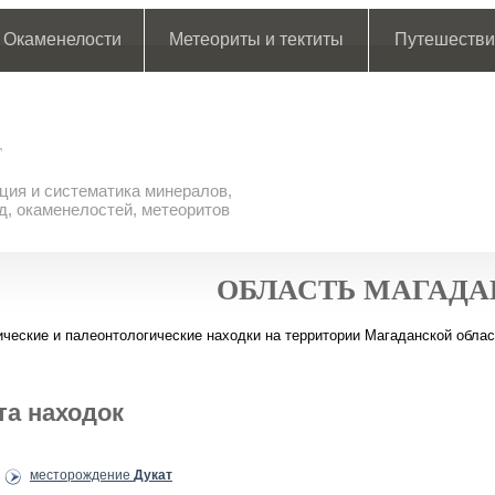
Окаменелости
Метеориты и тектиты
Путешестви
ия и систематика минералов,
д, окаменелостей, метеоритов
ОБЛАСТЬ МАГАД
ческие и палеонтологические находки на территории Магаданской облас
та находок
месторождение
Дукат