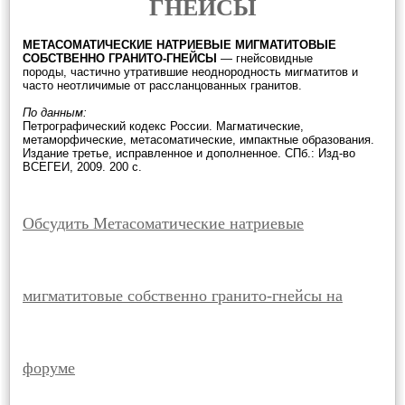
ГНЕЙСЫ
МЕТАСОМАТИЧЕСКИЕ НАТРИЕВЫЕ МИГМАТИТОВЫЕ
СОБСТВЕННО ГРАНИТО-ГНЕЙСЫ
— гнейсовидные
породы, частично утратившие неоднородность мигматитов и
часто неотличимые от рассланцованных гранитов.
По данным:
Петрографический кодекс России. Магматические,
метаморфические, метасоматические, импактные образования.
Издание третье, исправленное и дополненное. СПб.: Изд-во
ВСЕГЕИ, 2009. 200 с.
Обсудить Метасоматические натриевые
мигматитовые собственно гранито-гнейсы на
форуме