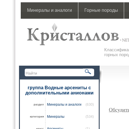
Минералы и аналоги
Горные породы
Классификац
горных поро
группа Водные арсениты с
дополнительными анионами
Минералы и аналоги
(630)
раздел
Обсудит
Минералы
(534)
категория
Арсениты
(1)
класс