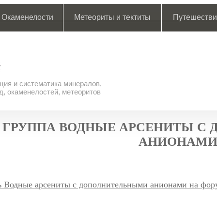
Окаменелости
Метеориты и тектиты
Путешестви
ия и систематика минералов,
д, окаменелостей, метеоритов
ГРУППА ВОДНЫЕ АРСЕНИТЫ С
АНИОНАМ
ь Водные арсениты с дополнительными анионами на фор