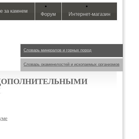
е за камнем
Форум
Интернет-магазин
Словарь минералов и горных пород
Словарь окаменелостей и ископаемых организмов
 ДОПОЛНИТЕЛЬНЫМИ
И
уме