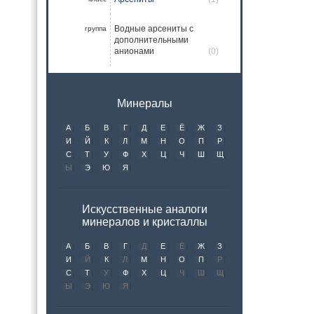
Водные арсениты с
группа
дополнительными
анионами
(0)
Минералы
А
Б
В
Г
Д
Е
Ё
Ж
З
И
Й
К
Л
М
Н
О
П
Р
С
Т
У
Ф
Х
Ц
Ч
Ш
Щ
Ы
Э
Ю
Я
Искусственные аналоги
минералов и кристаллы
А
Б
В
Г
Д
Е
Ё
Ж
З
И
Й
К
Л
М
Н
О
П
Р
С
Т
У
Ф
Х
Ц
Ч
Ш
Щ
Ы
Э
Ю
Я