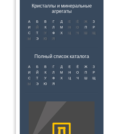
Кристаллы и минеральные
агрегаты
А
Б
В
Г
Д
Е
Ё
Ж
З
И
Й
К
Л
М
Н
О
П
Р
С
Т
У
Ф
Х
Ц
Ч
Ш
Щ
Ы
Э
Ю
Я
Полный список каталога
А
Б
В
Г
Д
Е
Ё
Ж
З
И
Й
К
Л
М
Н
О
П
Р
С
Т
У
Ф
Х
Ц
Ч
Ш
Щ
Ы
Э
Ю
Я