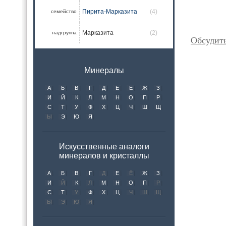
Пирита-Марказита
(4)
семейство
Марказита
(2)
надгруппа
Обсудит
Минералы
А
Б
В
Г
Д
Е
Ё
Ж
З
И
Й
К
Л
М
Н
О
П
Р
С
Т
У
Ф
Х
Ц
Ч
Ш
Щ
Ы
Э
Ю
Я
Искусственные аналоги
минералов и кристаллы
А
Б
В
Г
Д
Е
Ё
Ж
З
И
Й
К
Л
М
Н
О
П
Р
С
Т
У
Ф
Х
Ц
Ч
Ш
Щ
Ы
Э
Ю
Я