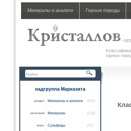
Минералы и аналоги
Горные породы
Классификац
горных поро
надгруппа Марказита
Минералы и аналоги
(630)
раздел
Кла
Минералы
(534)
категория
Сульфиды
(51)
класс