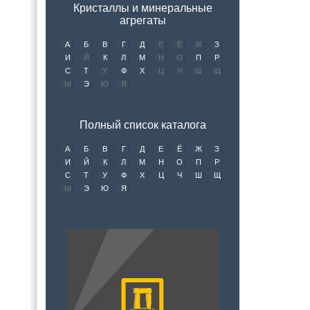
Кристаллы и минеральные
агрегаты
А
Б
В
Г
Д
Е
Ё
Ж
З
И
Й
К
Л
М
Н
О
П
Р
С
Т
У
Ф
Х
Ц
Ч
Ш
Щ
Ы
Э
Ю
Я
Полный список каталога
А
Б
В
Г
Д
Е
Ё
Ж
З
И
Й
К
Л
М
Н
О
П
Р
С
Т
У
Ф
Х
Ц
Ч
Ш
Щ
Ы
Э
Ю
Я