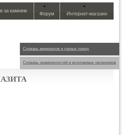
е за камнем
Форум
Интернет-магазин
Словарь минералов и горных пород
Словарь окаменелостей и ископаемых организмов
АЗИТА