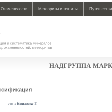
Окаменелости
Метеориты и тектиты
Путешестви
ия и систематика минералов,
д, окаменелостей, метеоритов
НАДГРУППА МАРК
ссификация
группа
Марказита
(2)