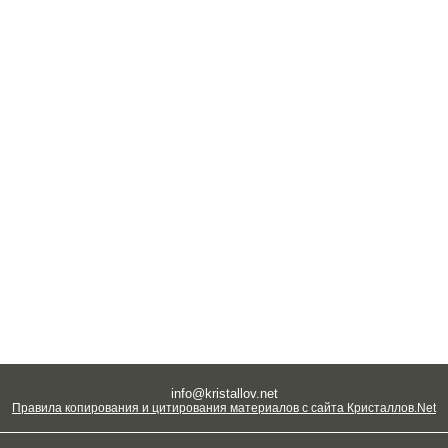
info@kristallov.net
Правила копирования и цитирования материалов с сайта Кристаллов.Net