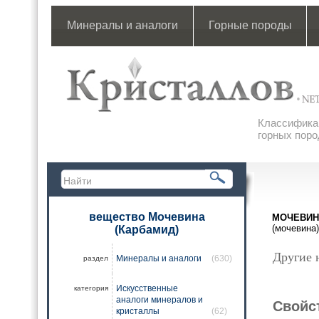
Минералы и аналоги
Горные породы
Классификац
горных поро
вещество Мочевина
МОЧЕВИН
(мочевина)
(Карбамид)
Другие 
Минералы и аналоги
(630)
раздел
Искусственные
категория
аналоги минералов и
Свойс
кристаллы
(62)