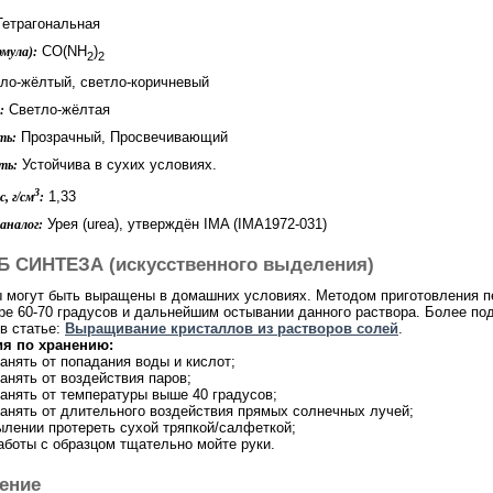
етрагональная
CO(NH
)
мула):
2
2
ло-жёлтый, светло-коричневый
Светло-жёлтая
:
Прозрачный, Просвечивающий
ть:
Устойчива в сухих условиях.
ть:
3
1,33
, г/см
:
Урея (urea), утверждён IMA (IMA1972-031)
аналог:
 СИНТЕЗА (искусственного выделения)
 могут быть выращены в домашних условиях. Методом приготовления пе
ре 60-70 градусов и дальнейшим остывании данного раствора. Более п
 в статье:
Выращивание кристаллов из растворов солей
.
ия по хранению:
анять от попадания воды и кислот;
анять от воздействия паров;
ранять от температуры выше 40 градусов;
ранять от длительного воздействия прямых солнечных лучей;
пылении протереть сухой тряпкой/салфеткой;
работы с образцом тщательно мойте руки.
ение