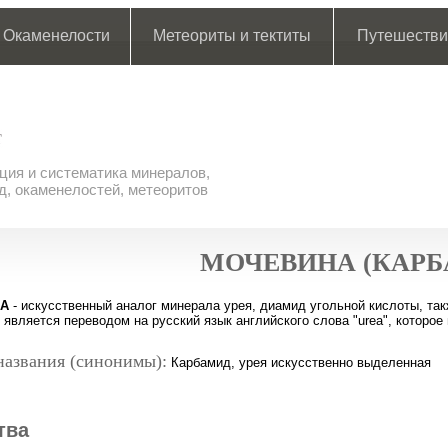
Окаменелости
Метеориты и тектиты
Путешестви
ия и систематика минералов,
д, окаменелостей, метеоритов
МОЧЕВИНА (КАРБ
А
- искусственный аналог минерала урея, диамид угольной кислоты, та
 является переводом на русский язык английского слова "urea", котор
названия (синонимы):
Карбамид, урея искусственно выделенная
тва