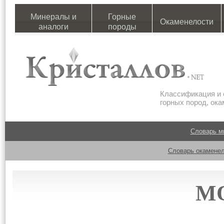
Минералы и
Горные
Окаменелости
аналоги
породы
Классификация и 
горных пород, ок
Словарь м
Словарь окаменел
М