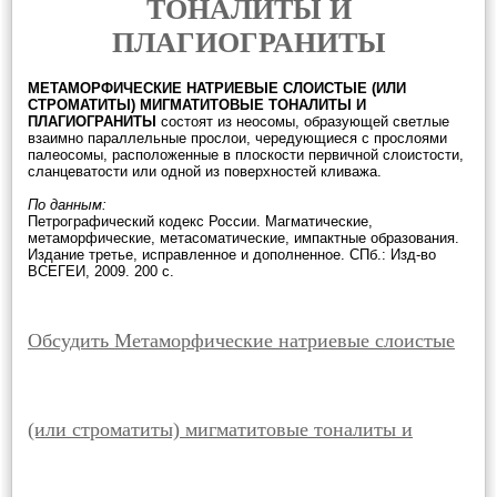
ТОНАЛИТЫ И
ПЛАГИОГРАНИТЫ
МЕТАМОРФИЧЕСКИЕ НАТРИЕВЫЕ СЛОИСТЫЕ (ИЛИ
СТРОМАТИТЫ) МИГМАТИТОВЫЕ ТОНАЛИТЫ И
ПЛАГИОГРАНИТЫ
состоят из неосомы, образующей светлые
взаимно параллельные прослои, чередующиеся с прослоями
палеосомы, расположенные в плоскости первичной слоистости,
сланцеватости или одной из поверхностей кливажа.
По данным:
Петрографический кодекс России. Магматические,
метаморфические, метасоматические, импактные образования.
Издание третье, исправленное и дополненное. СПб.: Изд-во
ВСЕГЕИ, 2009. 200 с.
Обсудить Метаморфические натриевые слоистые
(или строматиты) мигматитовые тоналиты и