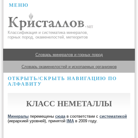
МЕНЮ
Классификация и систематика минералов,
горных пород, окаменелостей, метеоритов
Словарь минералов и горных пород
Словарь окаменелостей и ископаемых организмов
ОТКРЫТЬ/СКРЫТЬ НАВИГАЦИЮ ПО
АЛФАВИТУ
КЛАСС НЕМЕТАЛЛЫ
Минералы
перемещены
сюда
в соответствии с
систематикой
(иерархией уровней), принятой
IMA
в 2009 году.