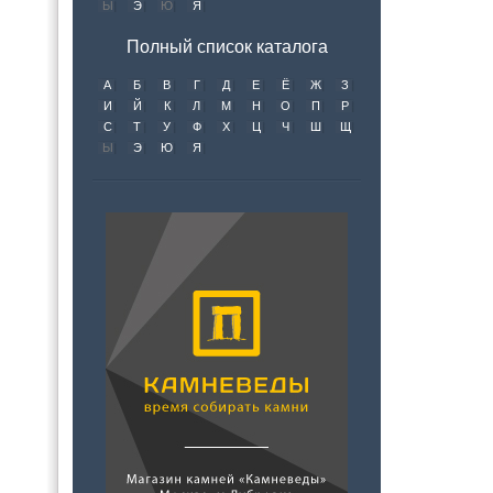
Ы
Э
Ю
Я
Полный список каталога
А
Б
В
Г
Д
Е
Ё
Ж
З
И
Й
К
Л
М
Н
О
П
Р
С
Т
У
Ф
Х
Ц
Ч
Ш
Щ
Ы
Э
Ю
Я