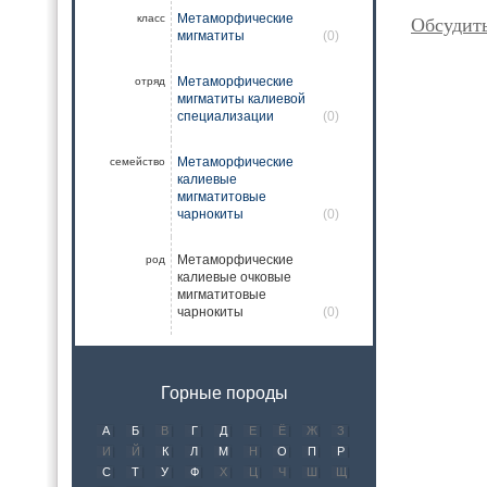
Метаморфические
класс
Обсудит
мигматиты
(0)
Метаморфические
отряд
мигматиты калиевой
специализации
(0)
Метаморфические
семейство
калиевые
мигматитовые
чарнокиты
(0)
Метаморфические
род
калиевые очковые
мигматитовые
чарнокиты
(0)
Горные породы
А
Б
В
Г
Д
Е
Ё
Ж
З
И
Й
К
Л
М
Н
О
П
Р
С
Т
У
Ф
Х
Ц
Ч
Ш
Щ