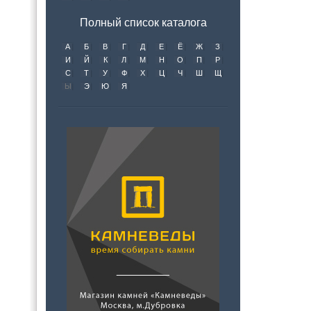
Полный список каталога
А
Б
В
Г
Д
Е
Ё
Ж
З
И
Й
К
Л
М
Н
О
П
Р
С
Т
У
Ф
Х
Ц
Ч
Ш
Щ
Ы
Э
Ю
Я