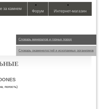
е за камнем
Форум
Интернет-магазин
Словарь минералов и горных пород
Словарь окаменелостей и ископаемых организмов
ЛЬНЫЕ
EDONES
на, полость)