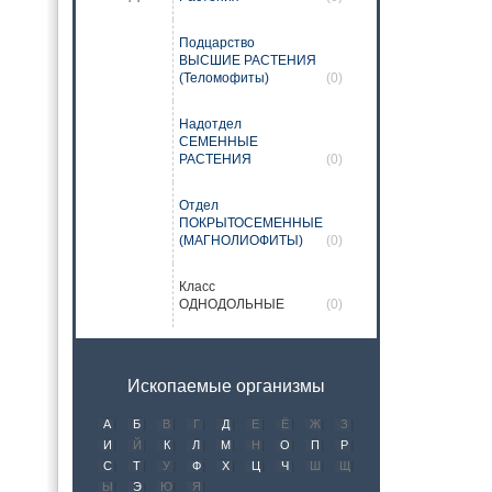
Подцарство
ВЫСШИЕ РАСТЕНИЯ
(Теломофиты)
(0)
Надотдел
СЕМЕННЫЕ
РАСТЕНИЯ
(0)
Отдел
ПОКРЫТОСЕМЕННЫЕ
(МАГНОЛИОФИТЫ)
(0)
Класс
ОДНОДОЛЬНЫЕ
(0)
Ископаемые организмы
А
Б
В
Г
Д
Е
Ё
Ж
З
И
Й
К
Л
М
Н
О
П
Р
С
Т
У
Ф
Х
Ц
Ч
Ш
Щ
Ы
Э
Ю
Я