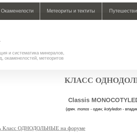
Окаменелости
Метеориты и тектиты
Путешестви
ия и систематика минералов,
д, окаменелостей, метеоритов
КЛАСС ОДНОДО
Classis MONOCOTYL
(
греч. monos
- один;
kotyledon
- впади
ь Класс ОДНОДОЛЬНЫЕ на форуме