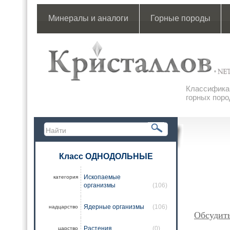
Минералы и аналоги
Горные породы
Классификац
горных поро
Класс ОДНОДОЛЬНЫЕ
Ископаемые
категория
организмы
(106)
Ядерные организмы
(106)
надцарство
Обсудит
Растения
(0)
царство