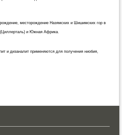
орождение, месторождение Назямских и Шишимских гор в
 (Циллерталь) и Южная Африка.
опит и дизаналит применяются для получения ниобия,