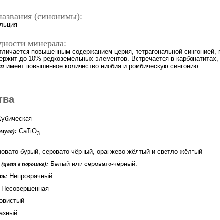
названия (синонимы):
альция
дности минерала:
тличается повышенным содержанием церия, тетрагональной сингонией, п
держит до 10% редкоземельных элементов. Встречается в карбонатитах,
ит
имеет повышенное количество ниобия и ромбическую сингонию.
тва
убическая
CaTiO
мула):
3
новато-бурый, серовато-чёрный, оранжево-жёлтый и светло жёлтый
Белый или серовато-чёрный.
(цвет в порошке):
Непрозрачный
ть:
Несовершенная
овистый
азный