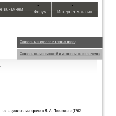
е за камнем
Форум
Интернет-магазин
Словарь минералов и горных пород
Словарь окаменелостей и ископаемых организмов
Т
честь русского минералога Л. А. Перовского (1792-