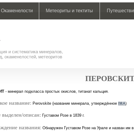
Окаменелости
Метеориты и тектиты
Путешестви
ия и систематика минералов,
д, окаменелостей, метеоритов
ПЕРОВСКИ
ИТ
- минерал подкласса простых окислов, титанат кальция.
кое название:
Perovskite (название минерала, утверждённое
IMA
)
 выделен/описан:
Густавом Розе в 1839 г.
ждение названия:
Обнаружен Густавом Розе на Урале и назван им в 