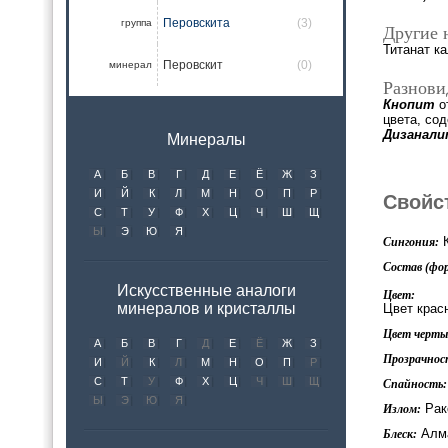
Перовскита
(3)
группа
Другие 
Титанат к
Перовскит
(0)
минерал
Разнови
Кнопит
о
цвета, со
Дизанал
Минералы
А
Б
В
Г
Д
Е
Ё
Ж
З
И
Й
К
Л
М
Н
О
П
Р
Свойс
С
Т
У
Ф
Х
Ц
Ч
Ш
Щ
Ы
Э
Ю
Я
К
Сингония:
Состав (фор
Искусственные аналоги
Цвет:
минералов и кристаллы
Цвет крас
Цвет черты 
А
Б
В
Г
Д
Е
Ё
Ж
З
Прозрачнос
И
Й
К
Л
М
Н
О
П
Р
С
Т
У
Ф
Х
Ц
Ч
Ш
Щ
Спайность:
Ы
Э
Ю
Я
Рак
Излом:
Алм
Блеск: