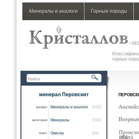
Минералы и аналоги
Горные породы
Классификац
горных поро
минерал Перовскит
ПЕРОВСК
Английс
Минералы и аналоги
(630)
раздел
Впервые
Минералы
(534)
категория
Происхо
Окислы
(68)
класс
1856гг.).