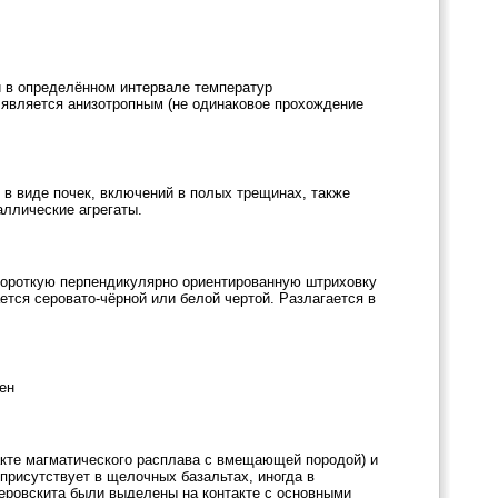
й в определённом интервале температур
т является анизотропным (не одинаковое прохождение
 в виде почек, включений в полых трещинах, также
аллические агрегаты.
 короткую перпендикулярно ориентированную штриховку
ется серовато-чёрной или белой чертой. Разлагается в
фен
акте магматического расплава с вмещающей породой) и
присутствует в щелочных базальтах, иногда в
еровскита были выделены на контакте с основными