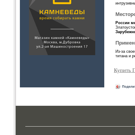
интрузивн
Местор
России
ме
Златоусто
Зарубеж
Примен
Из-за сво
титана и 
Купить 
Подели