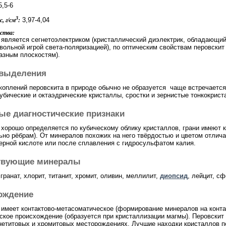
,5-6
3
3,97-4,04
, г/см
:
ства:
 является сегнетоэлектриком (кристаллический диэлектрик, обладающи
вольной игрой света-поляризацией), по оптическим свойствам перовски
разным плоскостям).
выделения
коплений перовскита в природе обычно не образуется чаще встречается
кубические и октаэдрические кристаллы, сростки и зернистые тонкокрист
ые диагностические признаки
 хорошо определяется по кубическому облику кристаллов, грани имеют
ьно рёбрам). От минералов похожих на него твёрдостью и цветом отлича
ерной кислоте или после сплавления с гидросульфатом калия.
твующие минералы
 гранат, хлорит, титанит, хромит, оливин, меллилит,
диопсид
, лейцит, с
ождение
 имеет контактово-метасоматическое (формирование минералов на конт
ское происхождение (образуется при кристаллизации магмы). Перовскит 
нетитовых и хромитовых месторождениях. Лучшие находки кристаллов п