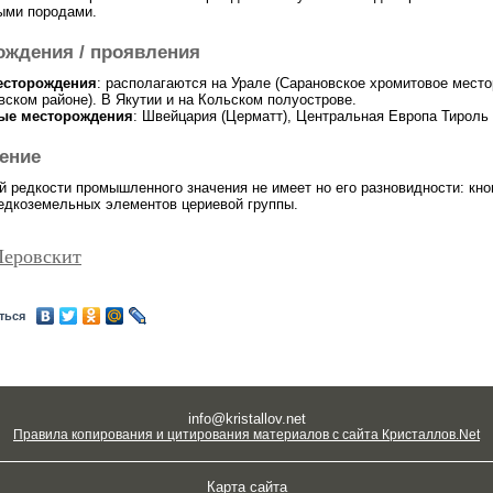
ыми породами.
ождения / проявления
сторождения
: располагаются на Урале (Сарановское хромитовое мест
вском районе). В Якутии и на Кольском полуострове.
ные
месторождения
: Швейцария (Церматт), Центральная Европа Тироль
ение
ей редкости промышленного значения не имеет но его разновидности: кн
редкоземельных элементов цериевой группы.
Перовскит
ться
info@kristallov.net
Правила копирования и цитирования материалов с сайта Кристаллов.Net
Карта сайта