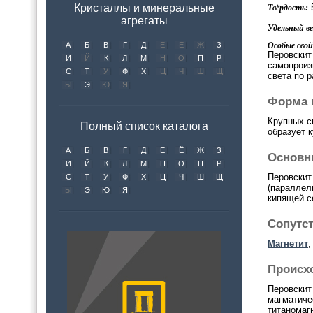
5
Кристаллы и минеральные
Твёрдость:
агрегаты
Удельный вес
Особые свой
А
Б
В
Г
Д
Е
Ё
Ж
З
Перовскит
И
Й
К
Л
М
Н
О
П
Р
самопроиз
С
Т
У
Ф
Х
Ц
Ч
Ш
Щ
света по 
Ы
Э
Ю
Я
Форма 
Крупных с
Полный список каталога
образует 
А
Б
В
Г
Д
Е
Ё
Ж
З
Основн
И
Й
К
Л
М
Н
О
П
Р
Перовскит
С
Т
У
Ф
Х
Ц
Ч
Ш
Щ
(параллел
Ы
Э
Ю
Я
кипящей с
Сопутс
Магнетит
,
Происх
Перовскит
магматиче
титаномаг