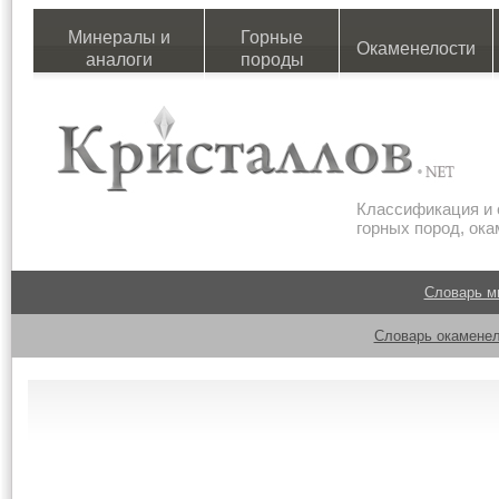
Минералы и
Горные
Окаменелости
аналоги
породы
Классификация и 
горных пород, ок
Словарь м
Словарь окаменел