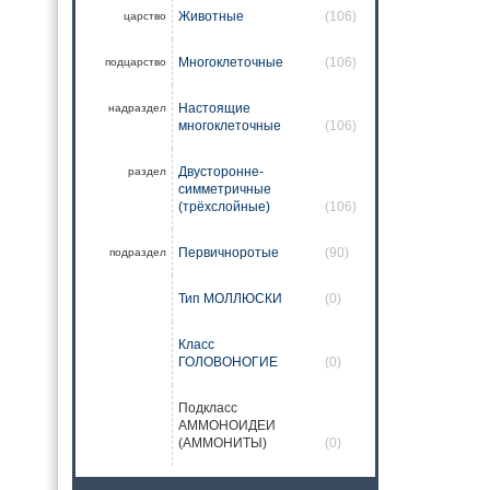
Животные
(106)
царство
Многоклеточные
(106)
подцарство
Настоящие
надраздел
многоклеточные
(106)
Двусторонне-
раздел
симметричные
(трёхслойные)
(106)
Первичноротые
(90)
подраздел
Тип МОЛЛЮСКИ
(0)
Класс
ГОЛОВОНОГИЕ
(0)
Подкласс
АММОНОИДЕИ
(АММОНИТЫ)
(0)