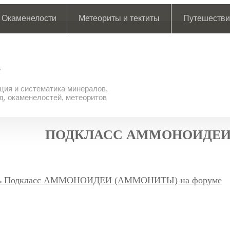
Окаменелости
Метеориты и тектиты
Путешестви
ия и систематика минералов,
д, окаменелостей, метеоритов
ПОДКЛАСС АММОНОИДЕИ
ть Подкласс АММОНОИДЕИ (АММОНИТЫ) на форуме