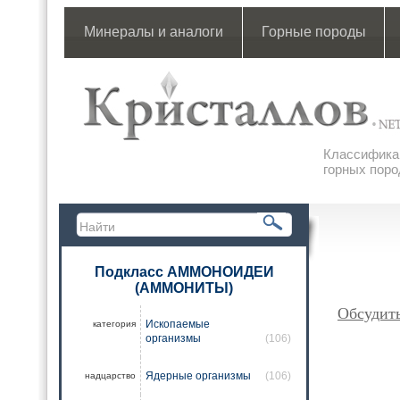
Минералы и аналоги
Горные породы
Классификац
горных поро
Подкласс АММОНОИДЕИ
(АММОНИТЫ)
Обсуди
Ископаемые
категория
организмы
(106)
Ядерные организмы
(106)
надцарство