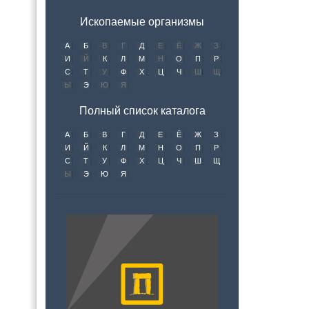
Ископаемые организмы
А
Б
В
Г
Д
Е
Ё
Ж
З
И
Й
К
Л
М
Н
О
П
Р
С
Т
У
Ф
Х
Ц
Ч
Ш
Щ
Ы
Э
Ю
Я
Полный список каталога
А
Б
В
Г
Д
Е
Ё
Ж
З
И
Й
К
Л
М
Н
О
П
Р
С
Т
У
Ф
Х
Ц
Ч
Ш
Щ
Ы
Э
Ю
Я