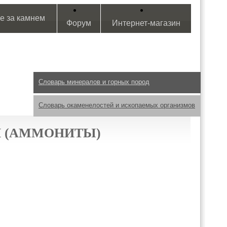
е за камнем
Форум
Интернет-магазин
Словарь минералов и горных пород
Словарь окаменелостей и ископаемых организмов
 (АММОНИТЫ)